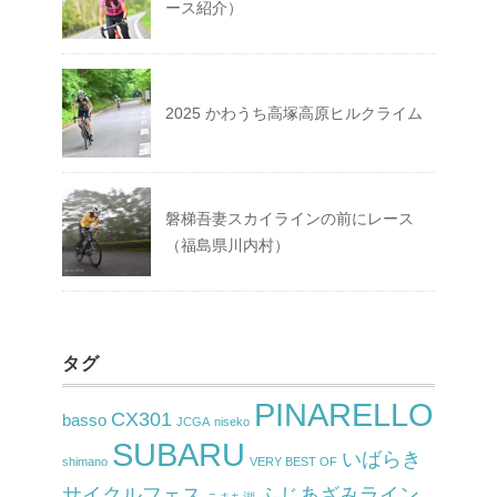
ース紹介）
2025 かわうち高塚高原ヒルクライム
磐梯吾妻スカイラインの前にレース
（福島県川内村）
タグ
PINARELLO
CX301
basso
JCGA
niseko
SUBARU
いばらき
shimano
VERY BEST OF
サイクルフェス
ふじあざみライン