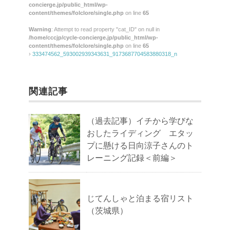
concierge.jp/public_html/wp-
content/themes/folclore/single.php
on line
65
Warning
: Attempt to read property "cat_ID" on null in
/home/cccjp/cycle-concierge.jp/public_html/wp-
content/themes/folclore/single.php
on line
65
›
333474562_593002939343631_9173687704583880318_n
関連記事
（過去記事）イチから学びな
おしたライディング エタッ
プに懸ける日向涼子さんのト
レーニング記録＜前編＞
じてんしゃと泊まる宿リスト
（茨城県）