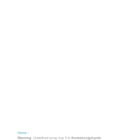
k
Home
›
Warning
: Undefined array key 0 in
/home/cccjp/cycle-