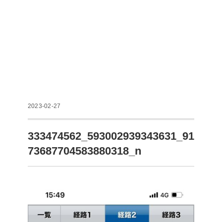
2023-02-27
333474562_593002939343631_91
73687704583880318_n