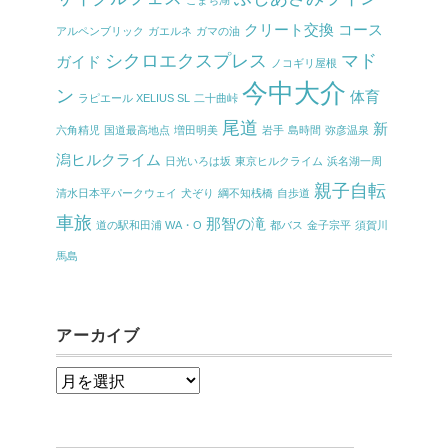
こまち湖
クリート交換
コース
アルペンブリック
ガエルネ
ガマの油
シクロエクスプレス
マド
ガイド
ノコギリ屋根
今中大介
ン
体育
ラピエール XELIUS SL
二十曲峠
尾道
新
六角精児
国道最高地点
増田明美
岩手
島時間
弥彦温泉
潟ヒルクライム
日光いろは坂
東京ヒルクライム
浜名湖一周
親子自転
清水日本平パークウェイ
犬ぞり
綱不知桟橋
自歩道
車旅
那智の滝
道の駅和田浦 WA・O
都バス
金子宗平
須賀川
馬島
アーカイブ
ア
ー
カ