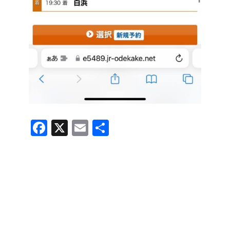
F
X
E
共
a
m
有
c
ail
e
b
o
o