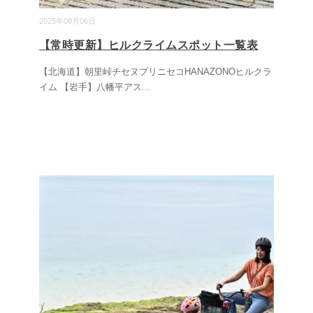
2025年08月06日
【常時更新】ヒルクライムスポット一覧表
【北海道】朝里峠チセヌプリニセコHANAZONOヒルクラ
イム 【岩手】八幡平アス
...