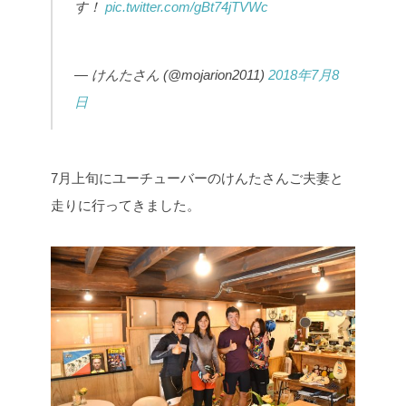
す！
pic.twitter.com/gBt74jTVWc
— けんたさん (@mojarion2011)
2018年7月8
日
7月上旬にユーチューバーのけんたさんご夫妻と
走りに行ってきました。