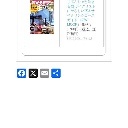
じてんしゃと泊ま
る宿 サイクリスト
にやさしい宿＆サ
イクリングコース
ガイド （GW
MOOK）
価格：
1760円（税込、送
料無料)
(2021/2/17時点)
F
X
E
共
a
m
有
c
ail
e
b
o
o