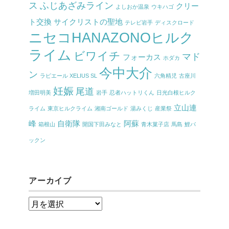
ス
ふじあざみライン
クリー
よしおか温泉
ウキハゴ
ト交換
サイクリストの聖地
テレビ岩手
ディスクロード
ニセコHANAZONOヒルク
ライム
ビワイチ
マド
フォーカス
ホダカ
今中大介
ン
ラピエール XELIUS SL
六角精児
古座川
妊娠
尾道
増田明美
岩手
忍者ハットリくん
日光白根ヒルク
立山連
ライム
東京ヒルクライム
湘南ゴールド
湯みくじ
産業祭
峰
自衛隊
阿蘇
箱根山
開国下田みなと
青木菓子店
馬島
鯉パ
ックン
アーカイブ
ア
ー