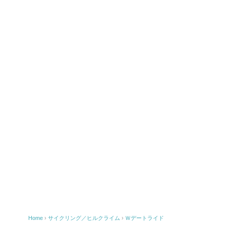
k
Home
›
サイクリング／ヒルクライム
›
Ｗデートライド