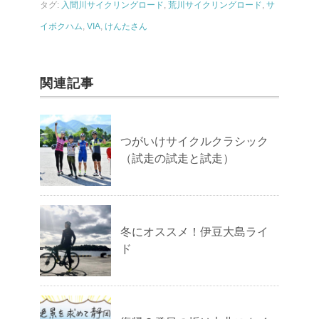
タグ:
入間川サイクリングロード
,
荒川サイクリングロード
,
サ
イボクハム
,
VIA
,
けんたさん
関連記事
つがいけサイクルクラシック
（試走の試走と試走）
冬にオススメ！伊豆大島ライ
ド