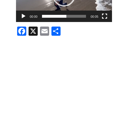
ー
ヤ
00:00
00:05
ー
F
X
E
共
a
m
有
c
ail
e
b
o
o
k