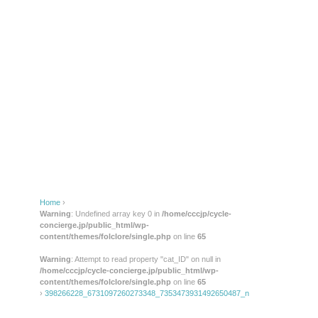
Home
›
Warning
: Undefined array key 0 in
/home/cccjp/cycle-
concierge.jp/public_html/wp-
content/themes/folclore/single.php
on line
65
Warning
: Attempt to read property "cat_ID" on null in
/home/cccjp/cycle-concierge.jp/public_html/wp-
content/themes/folclore/single.php
on line
65
›
398266228_6731097260273348_7353473931492650487_n