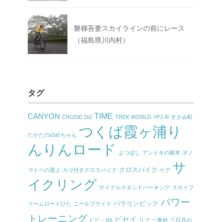
磐梯吾妻スカイラインの前にレース
（福島県川内村）
タグ
TIME
CANYON
CRUISE
Di2
TREK WORLD
YPJ-R
すさみ町
つくば霞ヶ浦り
たかたのゆめちゃん
んりんロード
よつぼし
アントキの猪木
オノ
サ
クロスバイク
マトペの屋上
カゴ付きクロスバイク
ケア
イクリング
サイクルスタンドパーキング
スカイフ
パワー
パラリンピック
ァームロードひた
ニールプライド
トレーニング
ピセイ
ビビ・SX
リブ
一青妙
三日月の