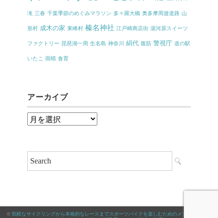
滝
三春
千葉季節のめぐみマラソン
多々羅大橋
奥多摩周遊道路
山
榛名神社
成木の家
形村
東峰村
江戸崎商店街
湯河原スイーツ
絹代
警視庁
ファクトリー
琵琶湖一周
生名島
神奈川
腹筋
道の駅
いたこ
雨晴
食育
アーカイブ
ア
ー
カ
イ
ブ
©
気軽なサイクリングから本格的なレースまでスポーツバイクを楽しむためのメディア｜サイ