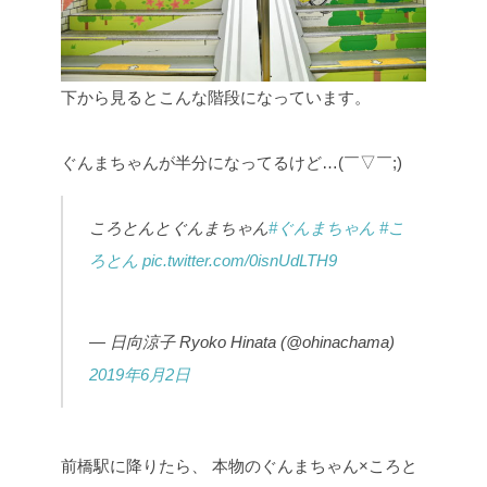
下から見るとこんな階段になっています。
ぐんまちゃんが半分になってるけど…(￣▽￣;)
ころとんとぐんまちゃん
#ぐんまちゃん
#こ
ろとん
pic.twitter.com/0isnUdLTH9
— 日向涼子 Ryoko Hinata (@ohinachama)
2019年6月2日
前橋駅に降りたら、
本物のぐんまちゃん×ころと