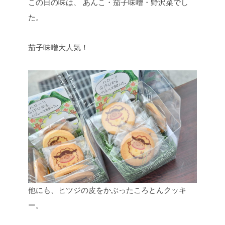
この日の味は、
あんこ・茄子味噌・野沢菜でし
た。
茄子味噌大人気！
他にも、ヒツジの皮をかぶったころとんクッキ
ー。