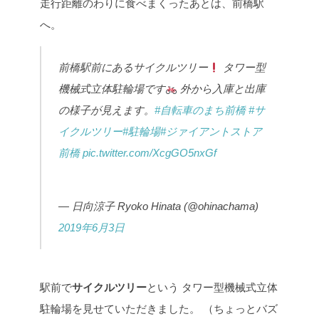
走行距離のわりに食べまくったあとは、前橋駅
へ。
前橋駅前にあるサイクルツリー
タワー型
機械式立体駐輪場です
外から入庫と出庫
の様子が見えます。
#自転車のまち前橋
#サ
イクルツリー
#駐輪場
#ジァイアントストア
前橋
pic.twitter.com/XcgGO5nxGf
— 日向涼子 Ryoko Hinata (@ohinachama)
2019年6月3日
駅前で
サイクルツリー
という
タワー型機械式立体
駐輪場を見せていただきました。
（ちょっとバズ