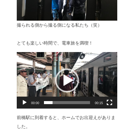
撮られる側から撮る側になる私たち（笑）
とても楽しい時間で、電車旅を満喫！
動
画
プ
レ
ー
ヤ
00:00
00:15
ー
前橋駅に到着すると、ホームでお出迎えがありま
した。