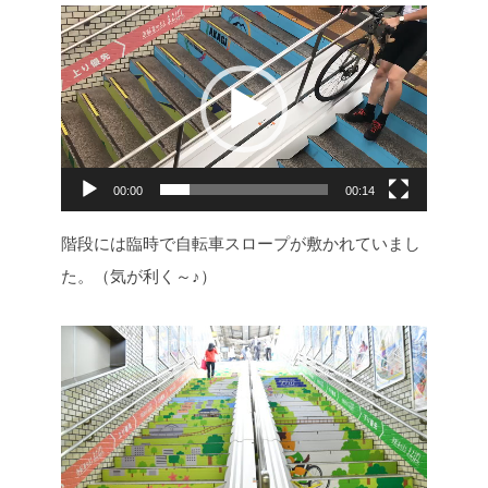
動
画
プ
レ
ー
ヤ
00:00
00:14
ー
階段には臨時で自転車スロープが敷かれていまし
た。（気が利く～♪）