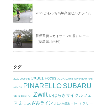
2025 かわうち高塚高原ヒルクライム
磐梯吾妻スカイラインの前にレース
（福島県川内村）
タグ
CX301
Focus
2020 Lecco-E
JCGA
LOUIS GARNEAU
PAS
PINARELLO
SUBARU
with DX
Zwift
いばらきサイクルフェ
VERY BEST OF
ス
ふじあざみライン
クリー
よしおか温泉
ウキハゴ