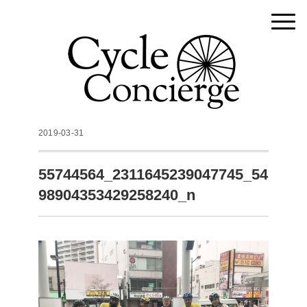
2019-03-31
55744564_2311645239047745_54
98904353429258240_n