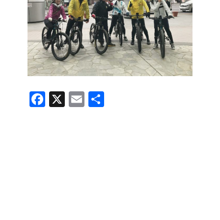
F
X
E
共
a
m
有
c
ail
e
b
o
o
k