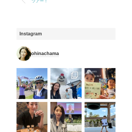
ツアー！
Instagram
ohinachama