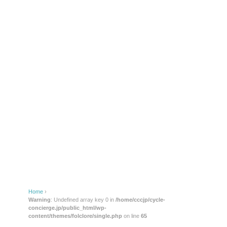
Home
›
Warning
: Undefined array key 0 in
/home/cccjp/cycle-
concierge.jp/public_html/wp-
content/themes/folclore/single.php
on line
65