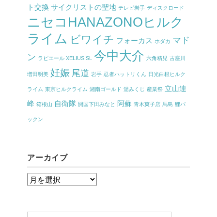
ト交換
サイクリストの聖地
テレビ岩手
ディスクロード
ニセコHANAZONOヒルク
ライム
ビワイチ
マド
フォーカス
ホダカ
今中大介
ン
ラピエール XELIUS SL
六角精児
古座川
妊娠
尾道
増田明美
岩手
忍者ハットリくん
日光白根ヒルク
立山連
ライム
東京ヒルクライム
湘南ゴールド
湯みくじ
産業祭
峰
自衛隊
阿蘇
箱根山
開国下田みなと
青木菓子店
馬島
鯉パ
ックン
アーカイブ
ア
ー
カ