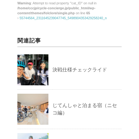
Warning
: Attempt to read property "cat_ID" on null in
/home/cccjp/cycle-concierge.jp/public_html/wp-
content/themes/folclore/single.php
on line
65
›
55744564_2311645239047745_5498904353429258240_n
関連記事
決戦仕様チェックライド
じてんしゃと泊まる宿（ニセ
コ編）