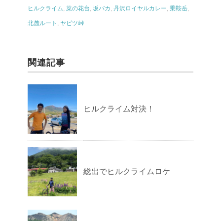
ヒルクライム
,
菜の花台
,
坂バカ
,
丹沢ロイヤルカレー
,
乗鞍岳
,
北麓ルート
,
ヤビツ峠
関連記事
ヒルクライム対決！
総出でヒルクライムロケ