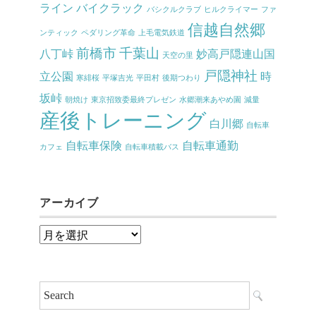
ライン
バイクラック
バシクルクラブ
ヒルクライマー
ファ
信越自然郷
ンティック
ペダリング革命
上毛電気鉄道
前橋市
千葉山
八丁峠
妙高戸隠連山国
天空の里
戸隠神社
立公園
時
寒緋桜
平塚吉光
平田村
後期つわり
坂峠
朝焼け
東京招致委最終プレゼン
水郷潮来あやめ園
減量
産後トレーニング
白川郷
自転車
自転車保険
自転車通勤
カフェ
自転車積載バス
アーカイブ
ア
ー
カ
イ