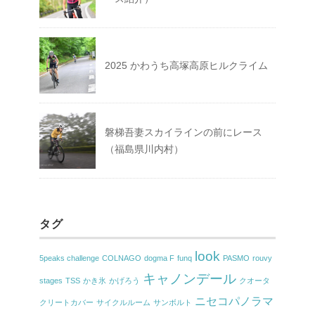
2025 かわうち高塚高原ヒルクライム
磐梯吾妻スカイラインの前にレース
（福島県川内村）
タグ
look
5peaks challenge
COLNAGO
dogma F
funq
PASMO
rouvy
キャノンデール
stages
TSS
かき氷
かげろう
クオータ
ニセコパノラマ
クリートカバー
サイクルルーム
サンボルト