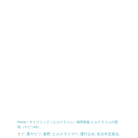
Home
›
サイクリング／ヒルクライム
›
南関東版 ヒルクライムの聖
地（ヤビツ峠）
タグ:
裏ヤビツ
,
秦野
,
ヒルクライマー
,
通行止め
,
名古木交差点
,