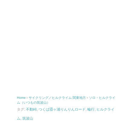
Home
›
サイクリング／ヒルクライム
関東地方
›
ソロ・ヒルクライ
ム（いつもの筑波山）
タグ:
不動峠
,
つくば霞ヶ浦りんりんロード
,
輪行
,
ヒルクライ
ム
,
筑波山