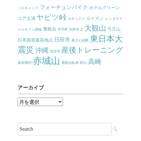
フォーチュンバイク
ホテルグリーン
ソロキャンプ
ヤビツ峠
コア土浦
ルイガノ
ヨネックス
レンタサイ
大観山
乗鞍岳
弓立山
クルカフェ嬉輪
井手町
別府史之
東日本大
日田市
日本国道最高地点
最大心拍数
震災
産後トレーニング
沖縄
清芳亭
赤城山
高崎
篠原輝利
電動自転車
駅伝
アーカイブ
ア
ー
カ
イ
ブ