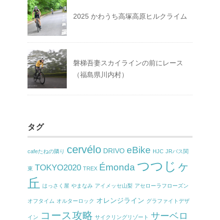
2025 かわうち高塚高原ヒルクライム
磐梯吾妻スカイラインの前にレース
（福島県川内村）
タグ
cervélo
eBike
DRIVO
cafeたねの隣り
HJC
JRバス関
つつじヶ
Émonda
TOKYO2020
東
TREX
丘
はっさく屋
やまなみ
アイメッセ山梨
アセローラフローズン
オレンジライン
オフタイム
オルターロック
グラファイトデザ
コース攻略
サーベロ
イン
サイクリングリゾート