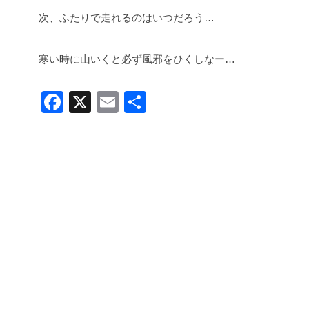
次、ふたりで走れるのはいつだろう…
寒い時に山いくと必ず風邪をひくしなー…
F
X
E
共
a
m
有
c
ail
e
b
o
o
k