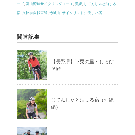
ード
,
富山湾岸サイクリングコース
,
愛媛
,
じてんしゃと泊まる
宿
,
久比岐自転車道
,
赤城山
,
サイクリストに優しい宿
関連記事
【長野県】下栗の里・しらび
そ峠
じてんしゃと泊まる宿（沖縄
編）