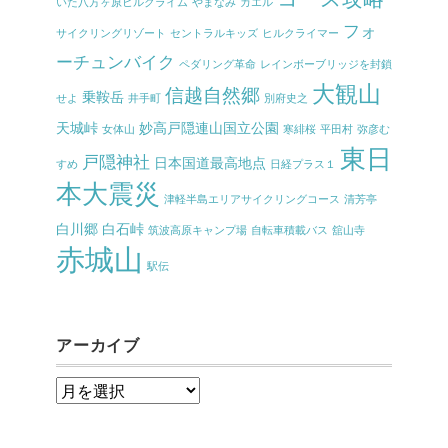
いた八方ヶ原ヒルクライム
やまなみ
カエル
フォ
サイクリングリゾート
セントラルキッズ
ヒルクライマー
ーチュンバイク
ペダリング革命
レインボーブリッジを封鎖
大観山
信越自然郷
乗鞍岳
せよ
井手町
別府史之
天城峠
妙高戸隠連山国立公園
女体山
寒緋桜
平田村
弥彦む
東日
戸隠神社
日本国道最高地点
すめ
日経プラス１
本大震災
津軽半島エリアサイクリングコース
清芳亭
白川郷
白石峠
筑波高原キャンプ場
自転車積載バス
舘山寺
赤城山
駅伝
アーカイブ
ア
ー