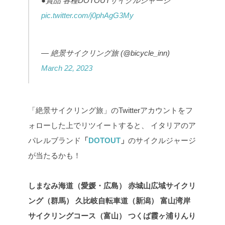
●賞品
各種DOTOUTサイクルジャージ
pic.twitter.com/j0phAgG3My
— 絶景サイクリング旅 (@bicycle_inn)
March 22, 2023
「絶景サイクリング旅」のTwitterアカウントをフ
ォローした上でリツイートすると、
イタリアのア
パレルブランド
「
DOTOUT
」
のサイクルジャージ
が当たるかも！
しまなみ海道（愛媛・広島）
赤城山広域サイクリ
ング（群馬）
久比岐自転車道（新潟）
富山湾岸
サイクリングコース（富山）
つくば霞ヶ浦りんり