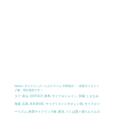
Home
›
サイクリング／ヒルクライム
中部地方
›
「絶景サイクリン
グ旅」明日発売です！
タグ:
富山
,
DOTOUT
,
群馬
,
サイクルトレイン
,
茨城
,
しまなみ
海道
,
広島
,
B.B.BASE
,
サイクリストにやさしい宿
,
サイクルツ
ーリズム
,
絶景サイクリング旅
,
新潟
,
つくば霞ヶ浦りんりんロ