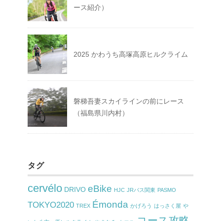
ース紹介）
2025 かわうち高塚高原ヒルクライム
磐梯吾妻スカイラインの前にレース
（福島県川内村）
タグ
cervélo
eBike
DRIVO
HJC
JRバス関東
PASMO
Émonda
TOKYO2020
TREX
かげろう
はっさく屋
や
コース攻略