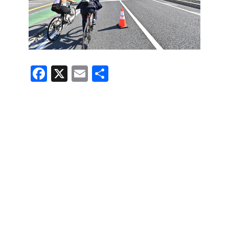
F
X
E
共
a
m
有
c
ail
e
b
o
o
k