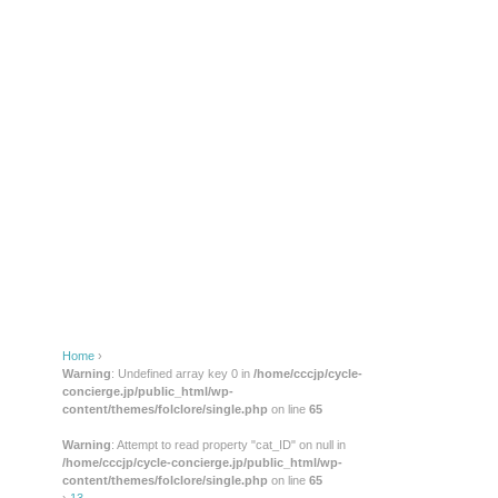
Home
›
Warning
: Undefined array key 0 in
/home/cccjp/cycle-
concierge.jp/public_html/wp-
content/themes/folclore/single.php
on line
65
Warning
: Attempt to read property "cat_ID" on null in
/home/cccjp/cycle-concierge.jp/public_html/wp-
content/themes/folclore/single.php
on line
65
›
13