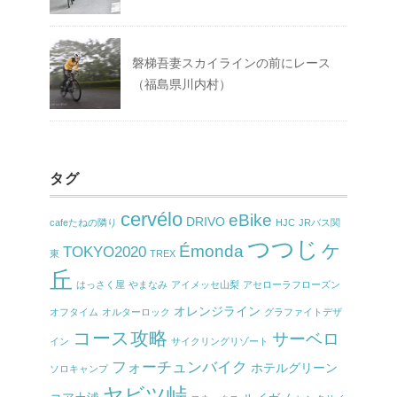
磐梯吾妻スカイラインの前にレース
（福島県川内村）
タグ
cervélo
eBike
DRIVO
cafeたねの隣り
HJC
JRバス関
つつじヶ
Émonda
TOKYO2020
東
TREX
丘
はっさく屋
やまなみ
アイメッセ山梨
アセローラフローズン
オレンジライン
オフタイム
オルターロック
グラファイトデザ
コース攻略
サーベロ
イン
サイクリングリゾート
フォーチュンバイク
ホテルグリーン
ソロキャンプ
ヤビツ峠