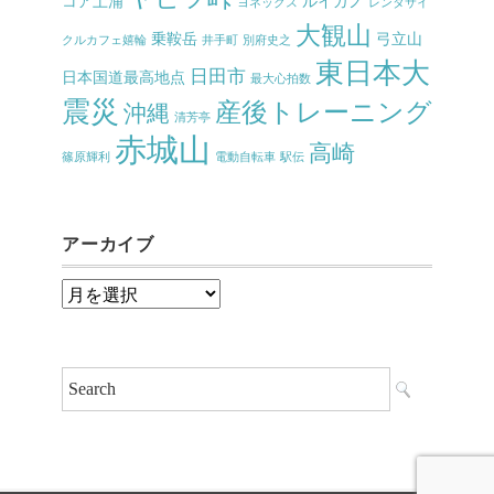
コア土浦
ルイガノ
ヨネックス
レンタサイ
大観山
乗鞍岳
弓立山
クルカフェ嬉輪
井手町
別府史之
東日本大
日田市
日本国道最高地点
最大心拍数
震災
産後トレーニング
沖縄
清芳亭
赤城山
高崎
篠原輝利
電動自転車
駅伝
アーカイブ
ア
ー
カ
イ
ブ