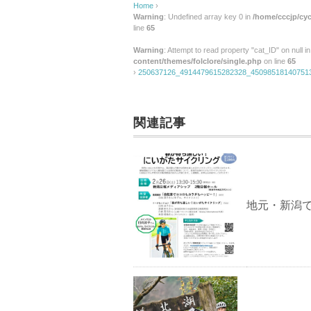
Home
›
Warning
: Undefined array key 0 in
/home/cccjp/cyc
line
65
Warning
: Attempt to read property "cat_ID" on null i
content/themes/folclore/single.php
on line
65
›
250637126_4914479615282328_45098518140751
関連記事
地元・新潟