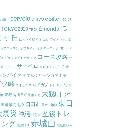
cervélo
eBike
DRIVO
ねの隣り
HJC
JR
つ
Émonda
TOKYO2020
東
TREX
じヶ丘
はっさく屋
やまなみ
アイメッセ山梨
オレン
ーラフローズン
オフタイム
オルターロック
コース攻略
ン
グラファイトデザイン
サ
サーベロ
フォ
ングリゾート
ソロキャンプ
ュンバイク
ホテルグリーンコア土浦
ビツ峠
ルイガノ
ヨネックス
レンタサイクル
大観山
乗鞍岳
弓立
嬉輪
井手町
別府史之
東日
日田市
本国道最高地点
最大心拍数
大震災
産後トレ
沖縄
清芳亭
赤城山
ニング
篠原輝利
電動自転車