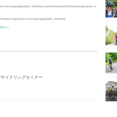
le-concierge.jp/public_html/wp-content/themes/folclore/single.php
on
n
/home/cccjp/cycle-concierge.jp/public_html/wp-
3854_n
でサイクリングセミナー