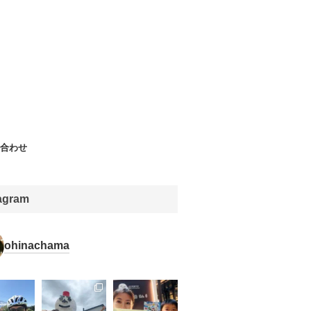
合わせ
tagram
ohinachama