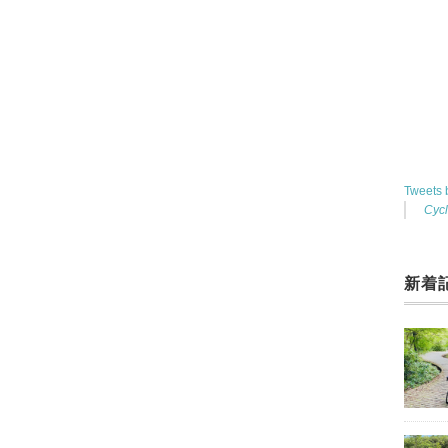
Tweets
Cyc
新着