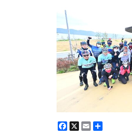
F
X
E
共