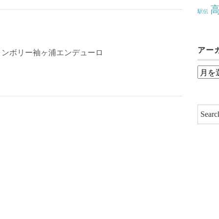
駅伝
アー
ャンボリー袖ヶ浦エンデューロ
ア
ー
カ
イ
ブ