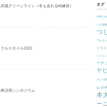
タグ
奥武蔵グリーンライン（冬も走れる峠練習）
cafeた
バス関
つ
アセロ
クルスタイル2022
ジライ
イクリ
ーチ
ヤ
カフェ
山
日
転車活用シンポジウム
本
ー