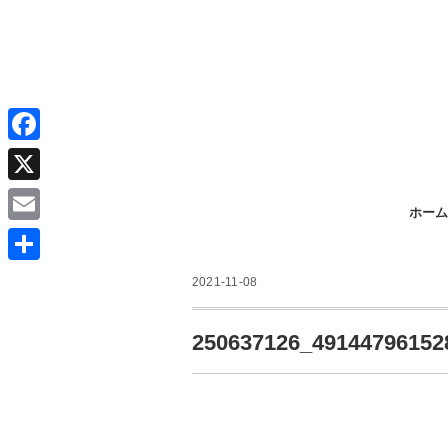
F
a
X
ホーム
c
E
e
m
共
b
2021-11-08
a
有
o
i
250637126_49144796152
o
l
k