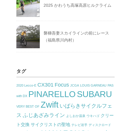
2025 かわうち高塚高原ヒルクライム
磐梯吾妻スカイラインの前にレース
（福島県川内村）
タグ
CX301
Focus
2020 Lecco-E
JCGA
LOUIS GARNEAU
PAS
PINARELLO
SUBARU
with DX
Zwift
いばらきサイクルフェ
VERY BEST OF
ス
ふじあざみライン
クリー
よしおか温泉
ウキハゴ
ト交換
サイクリストの聖地
テレビ岩手
ディスクロード