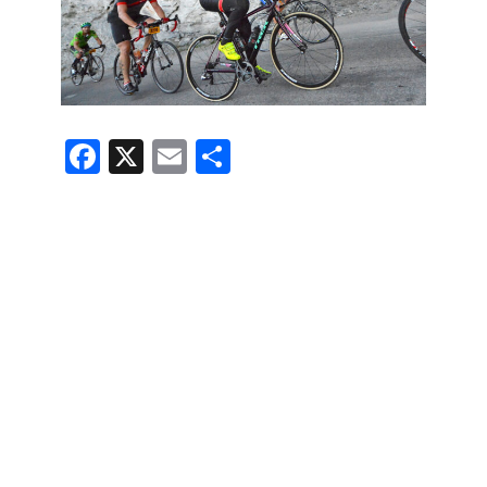
F
X
E
共
a
m
有
c
ail
e
b
o
o
k