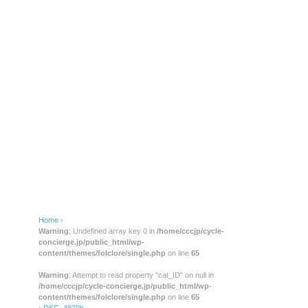
Home
›
Warning
: Undefined array key 0 in
/home/cccjp/cycle-
concierge.jp/public_html/wp-
content/themes/folclore/single.php
on line
65
Warning
: Attempt to read property "cat_ID" on null in
/home/cccjp/cycle-concierge.jp/public_html/wp-
content/themes/folclore/single.php
on line
65
›
DSC_4870b