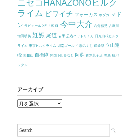
ニセコHANAZONOヒルク
ライム
ビワイチ
マド
フォーカス
ホダカ
今中大介
ン
ラピエール XELIUS SL
六角精児
古座川
妊娠
尾道
増田明美
岩手
忍者ハットリくん
日光白根ヒルク
立山連
ライム
東京ヒルクライム
湘南ゴールド
湯みくじ
産業祭
峰
自衛隊
阿蘇
箱根山
開国下田みなと
青木菓子店
馬島
鯉パ
ックン
アーカイブ
ア
ー
カ
イ