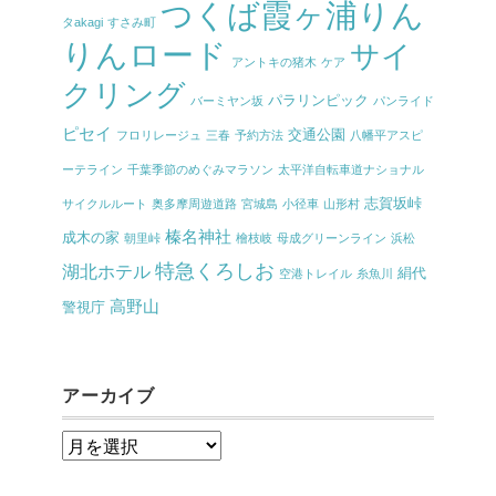
つくば霞ヶ浦りん
タakagi
すさみ町
りんロード
サイ
アントキの猪木
ケア
クリング
パラリンピック
バーミヤン坂
パンライド
ピセイ
交通公園
フロリレージュ
三春
予約方法
八幡平アスピ
ーテライン
千葉季節のめぐみマラソン
太平洋自転車道ナショナル
志賀坂峠
サイクルルート
奥多摩周遊道路
宮城島
小径車
山形村
榛名神社
成木の家
朝里峠
檜枝岐
母成グリーンライン
浜松
特急くろしお
湖北ホテル
絹代
空港トレイル
糸魚川
高野山
警視庁
アーカイブ
ア
ー