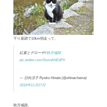
下り基調で10km弱走って、
紅葉とデローザ
#秋月城跡
pic.twitter.com/SezoAHEdPV
— 日向涼子 Ryoko Hinata (@ohinachama)
2018年11月27日
秋月城跡。