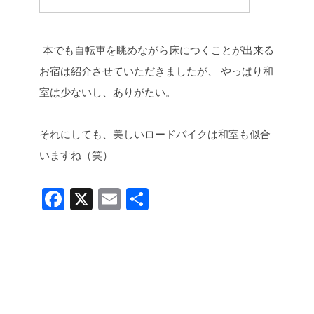
本でも自転車を眺めながら床につくことが出来る
お宿は紹介させていただきましたが、
やっぱり和
室は少ないし、ありがたい。
それにしても、美しいロードバイクは和室も似合
いますね（笑）
F
X
E
共
a
m
有
c
ail
e
b
o