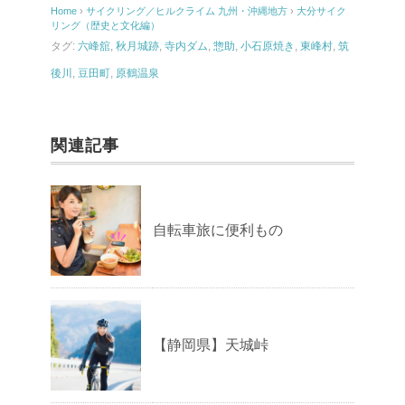
Home
›
サイクリング／ヒルクライム
九州・沖縄地方
›
大分サイク
リング（歴史と文化編）
タグ:
六峰舘
,
秋月城跡
,
寺内ダム
,
惣助
,
小石原焼き
,
東峰村
,
筑
後川
,
豆田町
,
原鶴温泉
関連記事
自転車旅に便利もの
【静岡県】天城峠