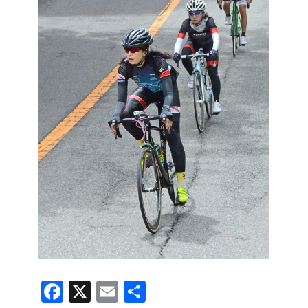
F
X
E
共