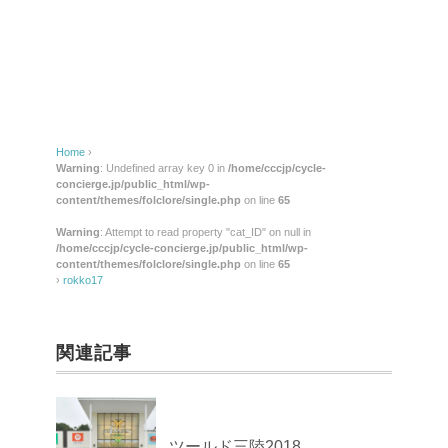
Home
›
Warning
: Undefined array key 0 in
/home/cccjp/cycle-
concierge.jp/public_html/wp-
content/themes/folclore/single.php
on line
65
Warning
: Attempt to read property "cat_ID" on null in
/home/cccjp/cycle-concierge.jp/public_html/wp-
content/themes/folclore/single.php
on line
65
›
rokko17
関連記事
ツールド三陸2018