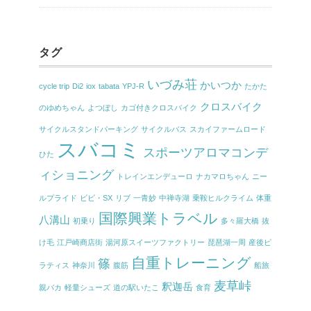
タグ
いづみ荘
かいつか
cycle trip
Di2
iox
tabata
YPJ-R
たかた
クロスバイク
のゆめちゃん
よつぼし
カゴ付きクロスバイク
サイクルスタンドパーキング
サイクルバス
スカイファームロード
スバコミ
スポーツアロマコンデ
ひた
ィショニング
トレインエンデューロ
ナカマロちゃん
ニー
ルプライド
ビビ・SX
リブ
一青妙
中禅寺湖
乗鞍ヒルクライム
体重
国際興業トラベル
八溝山
初乗り
多々羅大橋
抜
け毛
江戸崎商店街
湯河原スイーツファクトリー
琵琶湖一周
産後ピ
自重トレーニング
篠
ラティス
神奈川
腹筋
船旅
麦草峠
釈迦岳
親バカ
軽量シューズ
道の駅いたこ
食育