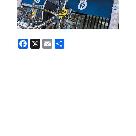
F
X
E
共
a
m
有
c
ail
e
b
o
o
k