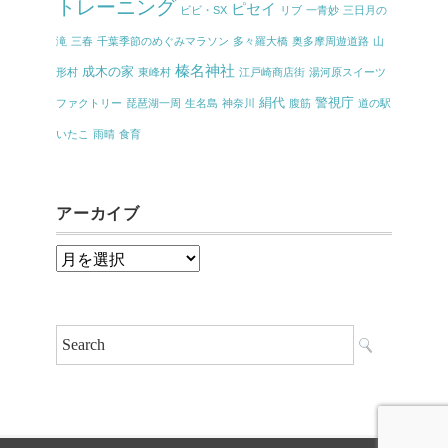
トレーニング
ピセイ
ビビ・SX
リブ
一青妙
三日月の
滝
三春
千葉季節のめぐみマラソン
多々羅大橋
奥多摩周遊道路
山
榛名神社
成木の家
形村
東峰村
江戸崎商店街
湯河原スイーツ
絹代
警視庁
ファクトリー
琵琶湖一周
生名島
神奈川
腹筋
道の駅
いたこ
雨晴
食育
アーカイブ
ア
ー
カ
イ
ブ