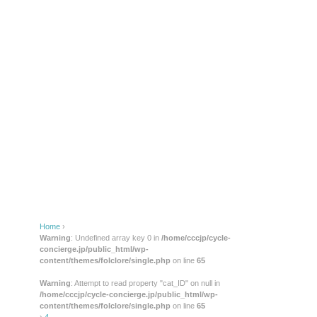
Home
›
Warning
: Undefined array key 0 in
/home/cccjp/cycle-
concierge.jp/public_html/wp-
content/themes/folclore/single.php
on line
65
Warning
: Attempt to read property "cat_ID" on null in
/home/cccjp/cycle-concierge.jp/public_html/wp-
content/themes/folclore/single.php
on line
65
›
4