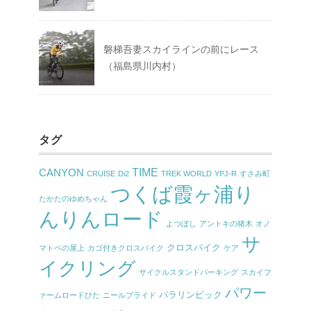
磐梯吾妻スカイラインの前にレース
（福島県川内村）
タグ
TIME
CANYON
CRUISE
Di2
TREK WORLD
YPJ-R
すさみ町
つくば霞ヶ浦り
たかたのゆめちゃん
んりんロード
よつぼし
アントキの猪木
オノ
サ
クロスバイク
マトペの屋上
カゴ付きクロスバイク
ケア
イクリング
サイクルスタンドパーキング
スカイフ
パワー
パラリンピック
ァームロードひた
ニールプライド