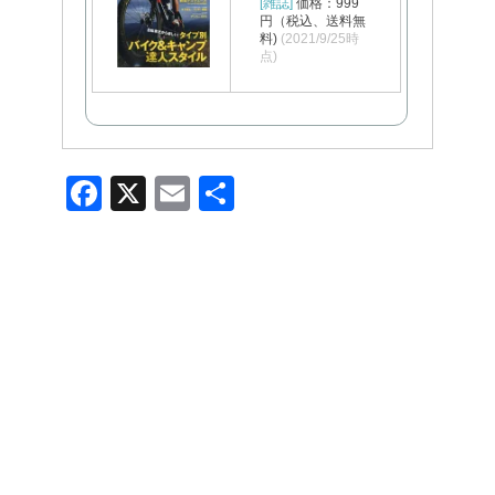
[雑誌]
価格：999
円（税込、送料無
料)
(2021/9/25時
点)
F
X
E
共
a
m
有
c
ail
e
b
o
o
k