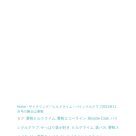
Home
›
サイクリング／ヒルクライム
›
バイシクルクラブ2021年11
月号の舞台は乗鞍
タグ:
乗鞍ヒルクライム
,
乗鞍エコーライン
,
Bicycle Club
,
バイ
シクルクラブ
,
やっぱり坂が好き
,
ヒルクライム
,
坂バカ
,
乗鞍ス