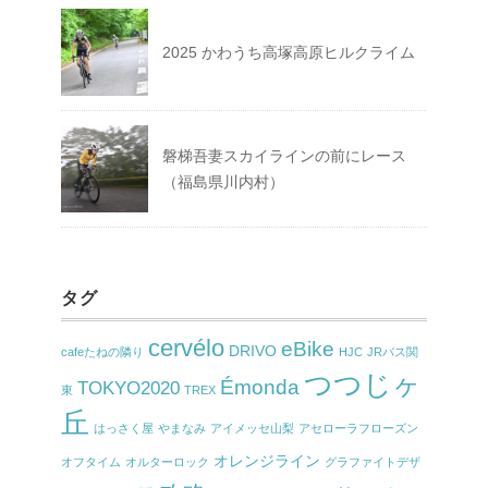
2025 かわうち高塚高原ヒルクライム
磐梯吾妻スカイラインの前にレース
（福島県川内村）
タグ
cervélo
eBike
DRIVO
cafeたねの隣り
HJC
JRバス関
つつじヶ
Émonda
TOKYO2020
東
TREX
丘
はっさく屋
やまなみ
アイメッセ山梨
アセローラフローズン
オレンジライン
オフタイム
オルターロック
グラファイトデザ