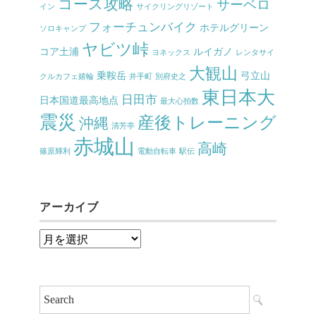
コース攻略
サーベロ
イン
サイクリングリゾート
フォーチュンバイク
ホテルグリーン
ソロキャンプ
ヤビツ峠
コア土浦
ルイガノ
ヨネックス
レンタサイ
大観山
乗鞍岳
弓立山
クルカフェ嬉輪
井手町
別府史之
東日本大
日田市
日本国道最高地点
最大心拍数
震災
産後トレーニング
沖縄
清芳亭
赤城山
高崎
篠原輝利
電動自転車
駅伝
アーカイブ
ア
ー
カ
イ