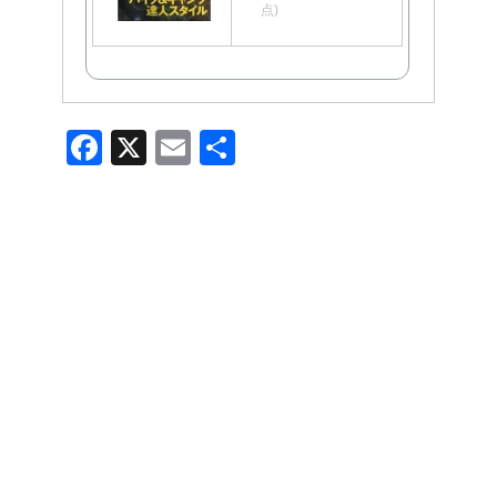
点)
F
X
E
共
a
m
有
c
ail
e
b
o
o
k