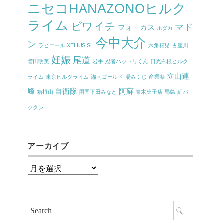
ニセコHANAZONOヒルク
ライム
ビワイチ
マド
フォーカス
ホダカ
今中大介
ン
ラピエール XELIUS SL
六角精児
古座川
妊娠
尾道
増田明美
岩手
忍者ハットリくん
日光白根ヒルク
立山連
ライム
東京ヒルクライム
湘南ゴールド
湯みくじ
産業祭
峰
自衛隊
阿蘇
箱根山
開国下田みなと
青木菓子店
馬島
鯉パ
ックン
アーカイブ
ア
ー
カ
イ