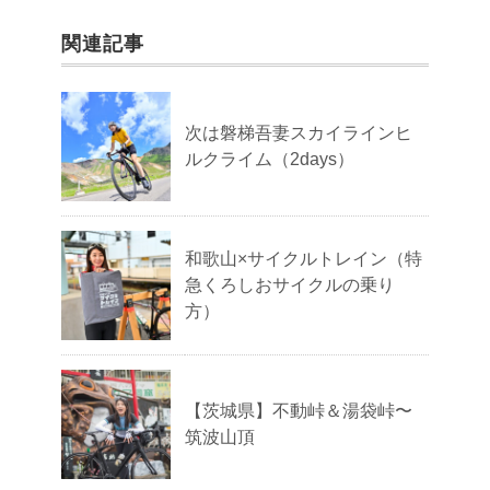
関連記事
次は磐梯吾妻スカイラインヒ
ルクライム（2days）
和歌山×サイクルトレイン（特
急くろしおサイクルの乗り
方）
【茨城県】不動峠＆湯袋峠〜
筑波山頂