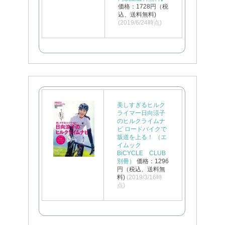
価格：1728円（税
込、送料無料)
(2019/6/24時点)
美しすぎるヒルク
ライマー日向涼子
のヒルクライムナ
ビ ロードバイクで
坂道を上る！ （エ
イムック
BiCYCLE CLUB
別冊）
価格：1296
円（税込、送料無
料)
(2019/3/16時
点)