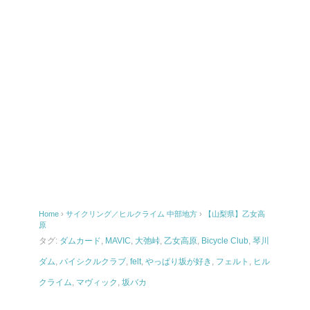
Home
›
サイクリング／ヒルクライム
中部地方
›
【山梨県】乙女高
原
タグ:
ダムカード
,
MAVIC
,
大弛峠
,
乙女高原
,
Bicycle Club
,
琴川
ダム
,
バイシクルクラブ
,
felt
,
やっぱり坂が好き
,
フェルト
,
ヒル
クライム
,
マヴィック
,
坂バカ