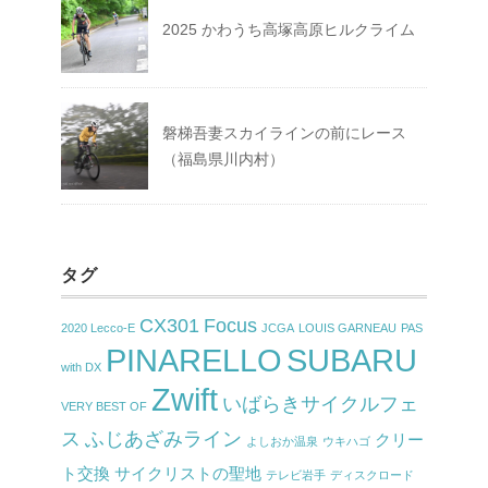
2025 かわうち高塚高原ヒルクライム
磐梯吾妻スカイラインの前にレース
（福島県川内村）
タグ
CX301
Focus
2020 Lecco-E
JCGA
LOUIS GARNEAU
PAS
PINARELLO
SUBARU
with DX
Zwift
いばらきサイクルフェ
VERY BEST OF
ス
ふじあざみライン
クリー
よしおか温泉
ウキハゴ
ト交換
サイクリストの聖地
テレビ岩手
ディスクロード