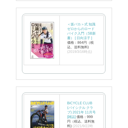
＜坂バカ＞式 知識
ゼロからのロード
バイク入門（SB新
書） [ 日向涼子 ]
価格：864円（税
込、送料無料)
(2019/3/16時点)
BiCYCLE CLUB
(バイシクル クラ
ブ) 2021年 11月号
[雑誌]
価格：999
円（税込、送料無
料)
(2021/9/22時