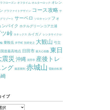
オレン
ーラフローズン
オフタイム
オルターロック
コース攻略
ン
グラファイトデザイン
サ
サーベロ
フォ
ングリゾート
ソロキャンプ
ュンバイク
ホテルグリーンコア土浦
ビツ峠
ルイガノ
ヨネックス
レンタサイクル
大観山
乗鞍岳
弓立
嬉輪
井手町
別府史之
東日
日田市
本国道最高地点
最大心拍数
大震災
産後トレ
沖縄
清芳亭
赤城山
ニング
篠原輝利
電動自転車
高崎
カイブ