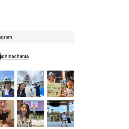
tagram
ohinachama