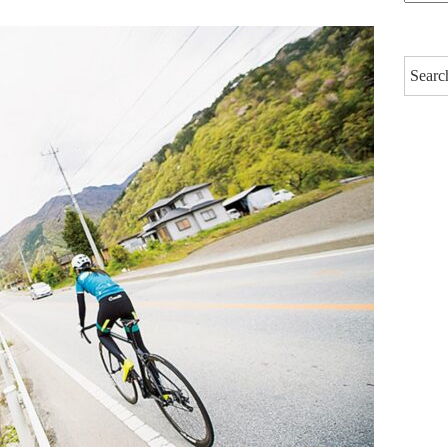
ー
カ
イ
ブ