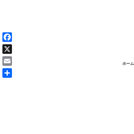
F
a
X
ホーム
c
E
e
m
共
b
a
有
o
i
o
l
k