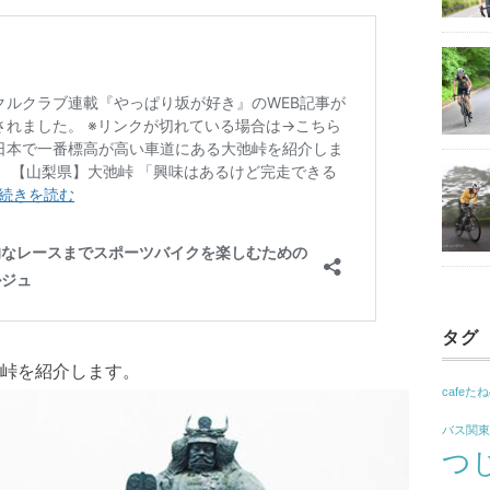
タグ
峠を紹介します。
cafeた
バス関
つ