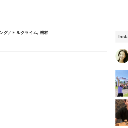
ング／ヒルクライム
,
機材
Ins