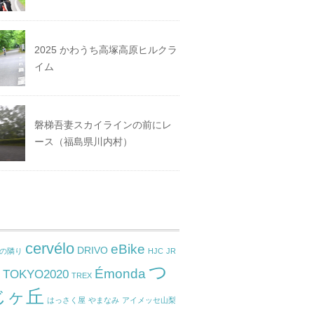
2025 かわうち高塚高原ヒルクラ
イム
磐梯吾妻スカイラインの前にレ
ース（福島県川内村）
cervélo
eBike
DRIVO
ねの隣り
HJC
JR
つ
Émonda
TOKYO2020
東
TREX
じヶ丘
はっさく屋
やまなみ
アイメッセ山梨