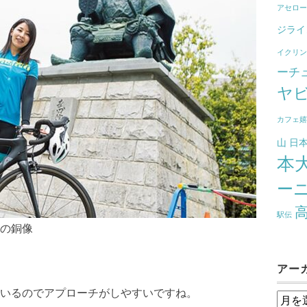
アセロ
ジライ
イクリ
ーチ
ヤ
カフェ
山
日
本
ー
駅伝
の銅像
アー
。
いるのでアプローチがしやすいですね。
ア