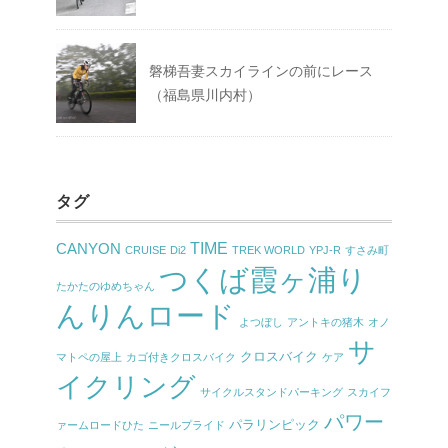
磐梯吾妻スカイラインの前にレース
（福島県川内村）
タグ
TIME
CANYON
CRUISE
Di2
TREK WORLD
YPJ-R
すさみ町
つくば霞ヶ浦り
たかたのゆめちゃん
んりんロード
よつぼし
アントキの猪木
オノ
サ
クロスバイク
マトペの屋上
カゴ付きクロスバイク
ケア
イクリング
サイクルスタンドパーキング
スカイフ
パワー
パラリンピック
ァームロードひた
ニールプライド