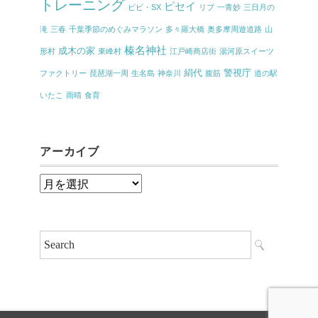
トレーニング
ピセイ
ビビ・SX
リブ
一青妙
三日月の
滝
三春
千葉季節のめぐみマラソン
多々羅大橋
奥多摩周遊道路
山
榛名神社
成木の家
形村
東峰村
江戸崎商店街
湯河原スイーツ
絹代
警視庁
ファクトリー
琵琶湖一周
生名島
神奈川
腹筋
道の駅
いたこ
雨晴
食育
アーカイブ
ア
ー
カ
イ
ブ