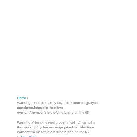
Home
›
Warning
: Undefined array key 0 in
/home/cccjp/cycle-
concierge.jp/public_html/wp-
content/themes/folclore/single.php
on line
65
Warning
: Attempt to read property "cat_ID" on null in
/home/cccjp/cycle-concierge.jp/public_html/wp-
content/themes/folclore/single.php
on line
65
›
_DSC2893