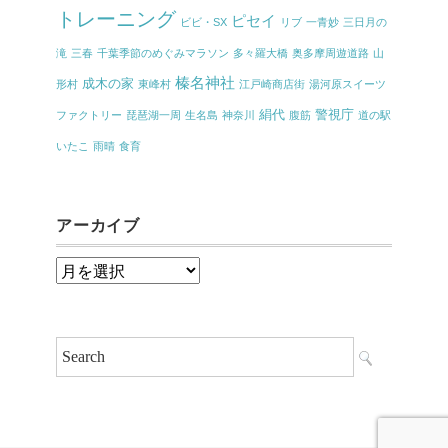
トレーニング
ピセイ
ビビ・SX
リブ
一青妙
三日月の
滝
三春
千葉季節のめぐみマラソン
多々羅大橋
奥多摩周遊道路
山
榛名神社
成木の家
形村
東峰村
江戸崎商店街
湯河原スイーツ
絹代
警視庁
ファクトリー
琵琶湖一周
生名島
神奈川
腹筋
道の駅
いたこ
雨晴
食育
アーカイブ
ア
ー
カ
イ
ブ