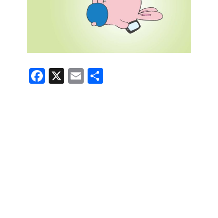
F
X
E
共
a
m
有
c
ail
e
b
o
o
k