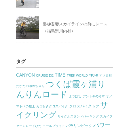
磐梯吾妻スカイラインの前にレース
（福島県川内村）
タグ
TIME
CANYON
CRUISE
Di2
TREK WORLD
YPJ-R
すさみ町
つくば霞ヶ浦り
たかたのゆめちゃん
んりんロード
よつぼし
アントキの猪木
オノ
サ
クロスバイク
マトペの屋上
カゴ付きクロスバイク
ケア
イクリング
サイクルスタンドパーキング
スカイフ
パワー
パラリンピック
ァームロードひた
ニールプライド