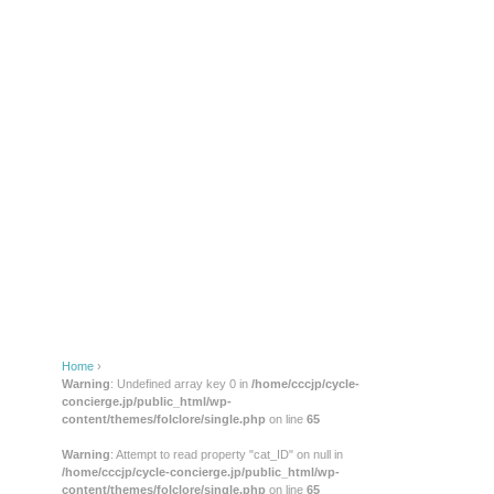
Home
›
Warning
: Undefined array key 0 in
/home/cccjp/cycle-
concierge.jp/public_html/wp-
content/themes/folclore/single.php
on line
65
Warning
: Attempt to read property "cat_ID" on null in
/home/cccjp/cycle-concierge.jp/public_html/wp-
content/themes/folclore/single.php
on line
65