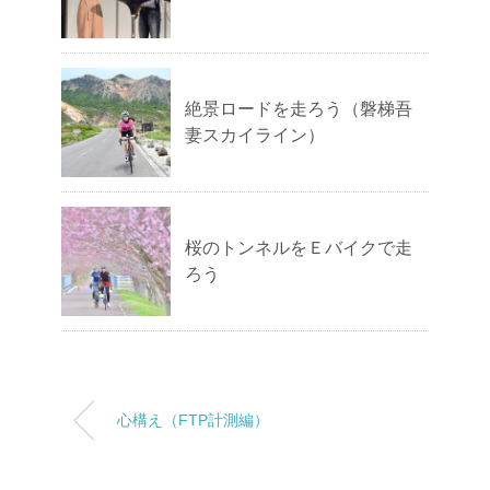
絶景ロードを走ろう（磐梯吾
妻スカイライン）
桜のトンネルをＥバイクで走
ろう
心構え（FTP計測編）