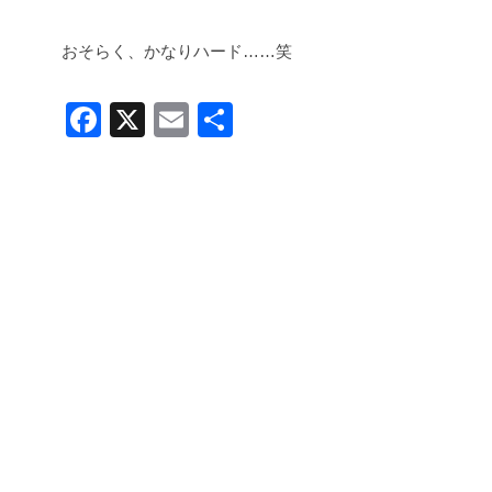
おそらく、かなりハード……笑
F
X
E
共
a
m
有
c
ail
e
b
o
o
k