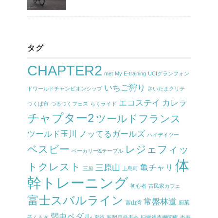
タグ
CHAPTER2
met
My E-training
UCIグランフォン
いちご狩り
ドワールドチャンピオンシップ
さいたまクリテ
エコステイ
カレラ
つくば市
つるつくフェス
らくライド
チャプター2
ツールドフランス
ツールド玉川
ノッてるガールズ
ハイデイツー
ベスビー
レジェフィッ
ベーカリー&テーブル
体
トクレスト
三原山
亀チャリ
三原
上島町
幹トレーニング
初心者
古民家カフェ
富士スバルライン
常盤林道
富山湾
廚菓
弱虫ペダル
子くろぎ
房総
新製品発表会
旧豊後森機関庫
杏寿