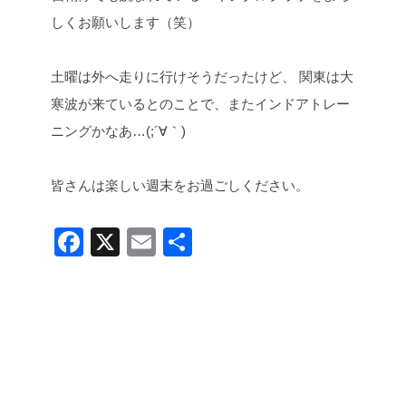
しくお願いします（笑）
土曜は外へ走りに行けそうだったけど、
関東は大
寒波が来ているとのことで、またインドアトレー
ニングかなあ…(;´∀｀)
皆さんは楽しい週末をお過ごしください。
F
X
E
共
a
m
有
c
ail
e
b
o