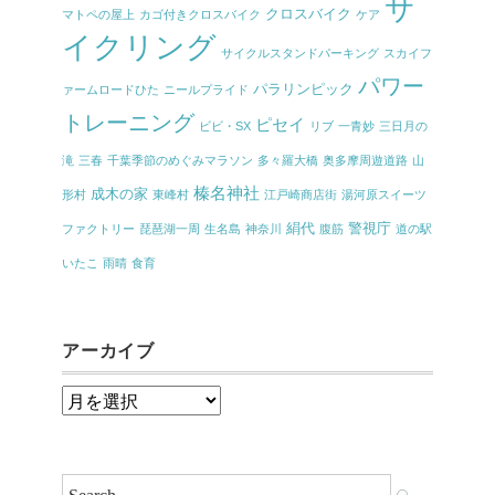
サ
クロスバイク
マトペの屋上
カゴ付きクロスバイク
ケア
イクリング
サイクルスタンドパーキング
スカイフ
パワー
パラリンピック
ァームロードひた
ニールプライド
トレーニング
ピセイ
ビビ・SX
リブ
一青妙
三日月の
滝
三春
千葉季節のめぐみマラソン
多々羅大橋
奥多摩周遊道路
山
榛名神社
成木の家
形村
東峰村
江戸崎商店街
湯河原スイーツ
絹代
警視庁
ファクトリー
琵琶湖一周
生名島
神奈川
腹筋
道の駅
いたこ
雨晴
食育
アーカイブ
ア
ー
カ