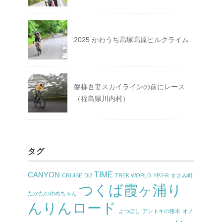
2025 かわうち高塚高原ヒルクライム
磐梯吾妻スカイラインの前にレース
（福島県川内村）
タグ
TIME
CANYON
CRUISE
Di2
TREK WORLD
YPJ-R
すさみ町
つくば霞ヶ浦り
たかたのゆめちゃん
んりんロード
よつぼし
アントキの猪木
オノ