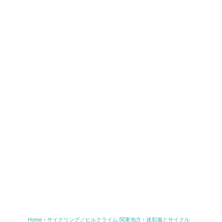
o
k
Home
›
サイクリング／ヒルクライム
関東地方
›
迷彩服とサイクル