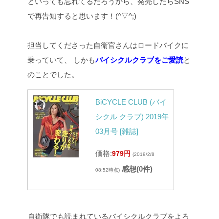
といっても忘れてるだろうから、発売したらSNS
で再告知すると思います！(^▽^;)
担当してくださった自衛官さんはロードバイクに
乗っていて、
しかも
バイシクルクラブをご愛読
と
のことでした。
BiCYCLE CLUB (バイ
シクル クラブ) 2019年
03月号 [雑誌]
価格:
979円
(2019/2/8
感想(0件)
08:52時点)
自衛隊でも読まれているバイシクルクラブをよろ