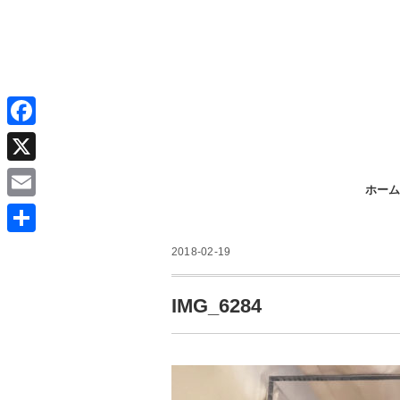
F
a
X
ホーム
c
E
e
m
共
b
2018-02-19
a
有
o
i
IMG_6284
o
l
k