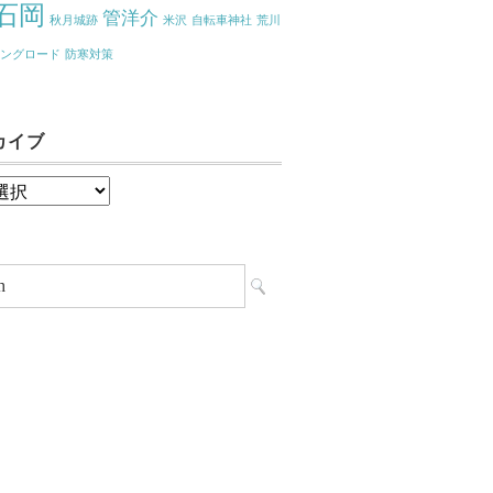
石岡
管洋介
秋月城跡
米沢
自転車神社
荒川
リングロード
防寒対策
カイブ