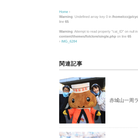
Home
›
Warning
: Undefined array key 0 in
/home/cccjp/cyc
line
65
Warning
: Attempt to read property "cat_ID" on null i
content/themes/folclore/single.php
on line
65
›
IMG_6284
関連記事
赤城山一周