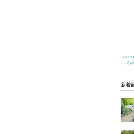
Tweets
Cyc
新着