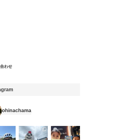
合わせ
tagram
ohinachama