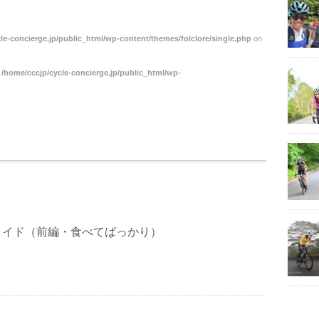
le-concierge.jp/public_html/wp-content/themes/folclore/single.php
on
n
/home/cccjp/cycle-concierge.jp/public_html/wp-
ライド（前編・食べてばっかり）