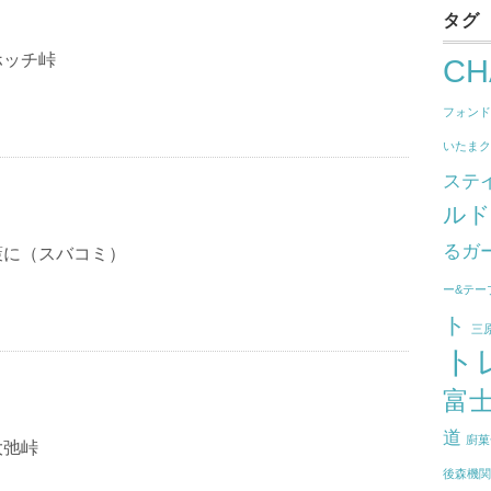
タグ
ホッチ峠
CH
フォン
いたま
ステ
ル
るガ
策に（スバコミ）
ー&テー
ト
三
ト
富
道
廚菓
大弛峠
後森機