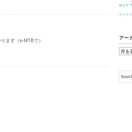
焼き芋
サイク
アー
ります（e-MTBで）
ア
ー
カ
イ
ブ