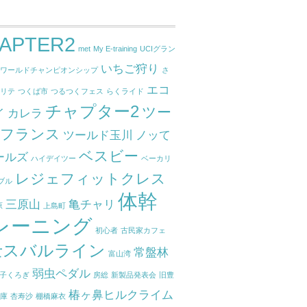
APTER2
met
My E-training
UCIグラン
いちご狩り
ドワールドチャンピオンシップ
さ
エコ
クリテ
つくば市
つるつくフェス
らくライド
チャプター2
ツー
イ
カレラ
ドフランス
ツールド玉川
ノッて
ベスビー
ールズ
ハイデイツー
ベーカリ
レジェフィットクレス
ブル
体幹
三原山
亀チャリ
原
上島町
レーニング
初心者
古民家カフェ
士スバルライン
常盤林
富山湾
弱虫ペダル
子くろぎ
房総
新製品発表会
旧豊
椿ヶ鼻ヒルクライム
関庫
杏寿沙
棚橋麻衣