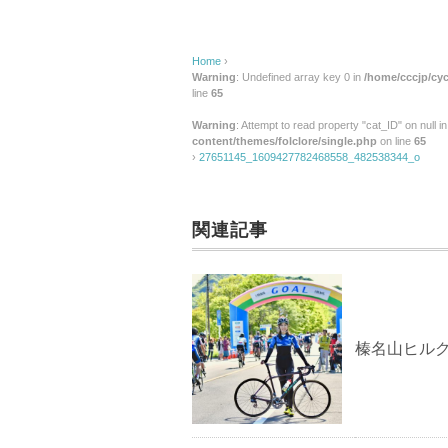
Home
›
Warning
: Undefined array key 0 in
/home/cccjp/cyc
line
65
Warning
: Attempt to read property "cat_ID" on null i
content/themes/folclore/single.php
on line
65
›
27651145_1609427782468558_482538344_o
関連記事
榛名山ヒルクラ