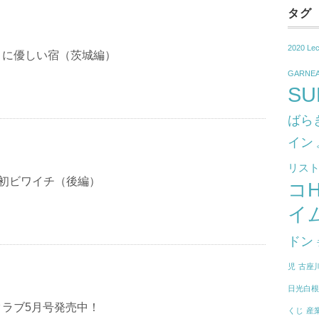
タグ
2020 Le
トに優しい宿（茨城編）
GARNE
SU
ばら
イン
リス
Eで初ビワイチ（後編）
コ
イ
ドン
児
古座
日光白
クラブ5月号発売中！
くじ
産