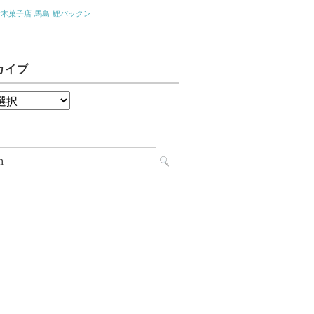
青木菓子店
馬島
鯉パックン
カイブ