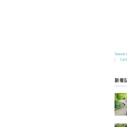
Tweets
Cyc
新着