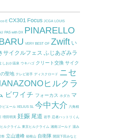
CX301
Focus
cco-E
JCGA
LOUIS
PINARELLO
AU
PAS with DX
BARU
Zwift
い
VERY BEST OF
きサイクルフェス
ふじあざみラ
クリート交換
サイク
よしおか温泉
ウキハゴ
ニセ
トの聖地
テレビ岩手
ディスクロード
HANAZONOヒルクラ
ム
ビワイチ
マ
フォーカス
ホダカ
今中大介
ラピエール XELIUS SL
六角精
妊娠
尾道
川
増田明美
岩手
忍者ハットリくん
根ヒルクライム
東京ヒルクライム
湘南ゴールド
湯み
立山連峰
自衛隊
業祭
箱根山
開国下田みなと