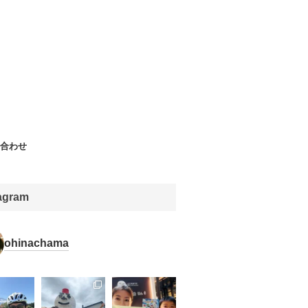
合わせ
tagram
ohinachama