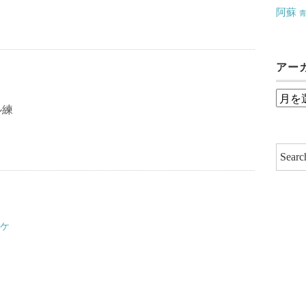
阿蘇
アー
ア
ル練
ー
カ
イ
ブ
ロケ