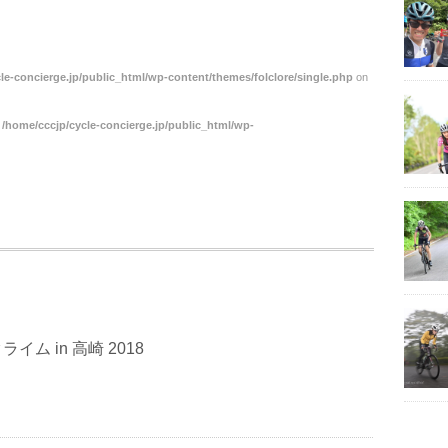
le-concierge.jp/public_html/wp-content/themes/folclore/single.php
on
n
/home/cccjp/cycle-concierge.jp/public_html/wp-
イム in 高崎 2018