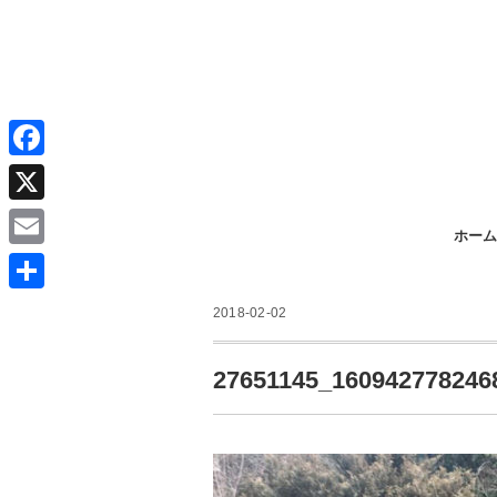
F
a
X
ホーム
c
E
e
m
共
b
2018-02-02
a
有
o
i
27651145_160942778246
o
l
k