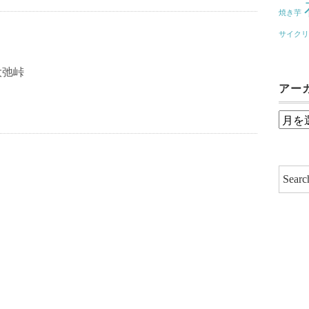
焼き芋
サイク
大弛峠
アー
ア
ー
カ
イ
ブ