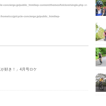
le-concierge.jp/public_html/wp-content/themes/folclore/single.php
on
n
/home/cccjp/cycle-concierge.jp/public_html/wp-
坂が好き！」4月号ロケ