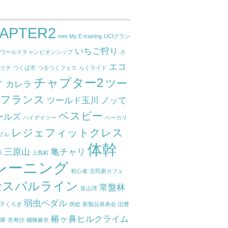
APTER2
met
My E-training
UCIグラン
いちご狩り
ドワールドチャンピオンシップ
さ
エコ
クリテ
つくば市
つるつくフェス
らくライド
チャプター2
ツー
イ
カレラ
ドフランス
ツールド玉川
ノッて
ベスビー
ールズ
ハイデイツー
ベーカリ
レジェフィットクレス
ブル
体幹
三原山
亀チャリ
原
上島町
レーニング
初心者
古民家カフェ
士スバルライン
常盤林
富山湾
弱虫ペダル
子くろぎ
房総
新製品発表会
旧豊
椿ヶ鼻ヒルクライム
関庫
杏寿沙
棚橋麻衣