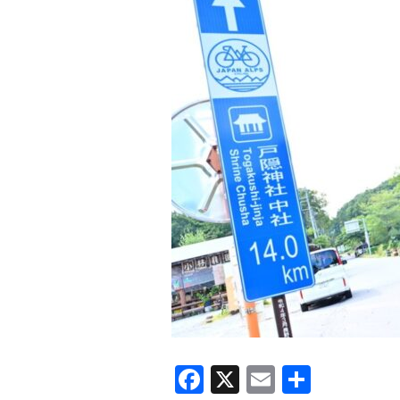
F
X
E
共