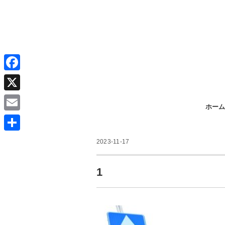
F
a
X
ホーム
c
E
e
m
共
b
2023-11-17
a
有
o
i
1
o
l
k