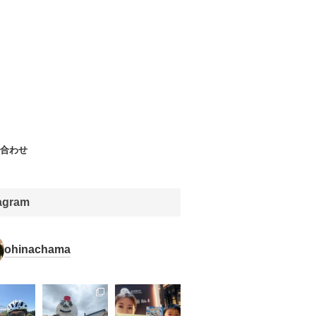
合わせ
tagram
ohinachama