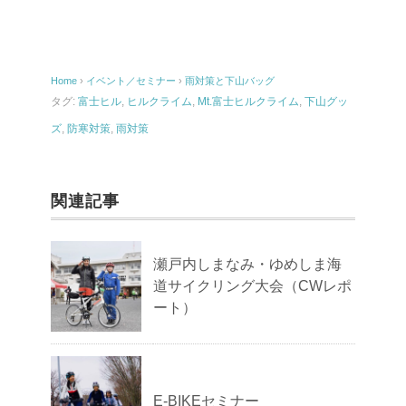
Home
›
イベント／セミナー
›
雨対策と下山バッグ
タグ:
富士ヒル
,
ヒルクライム
,
Mt.富士ヒルクライム
,
下山グッ
ズ
,
防寒対策
,
雨対策
関連記事
瀬戸内しまなみ・ゆめしま海
道サイクリング大会（CWレポ
ート）
E-BIKEセミナー