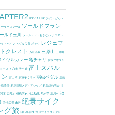
APTER2
ICOCA
UFOライン
どんべ
ツールドフラン
ィーラースクール
ールド玉川
ツール・ド・おきなわ
ナウマン
レジェフ
ァットバイク
ペダル位置
ポック
ットクレスト
三原山
万座温泉
上島町
ロイヤルカレー
亀チャリ
余市仁木フル
富士スバル
道コース
初心者
天生峠
イン
弱虫ペダル
富山湾
廚菓子くろぎ
房総
幹線輪行
新潟日報メディアシップ
新製品発表会
旧
福
機関庫
杏寿沙
棚橋麻衣
権之助坂
焼き芋
玉川村
絶景サイク
報
管清工業
米沢
ング旅
自転車神社
荒川サイクリングロー