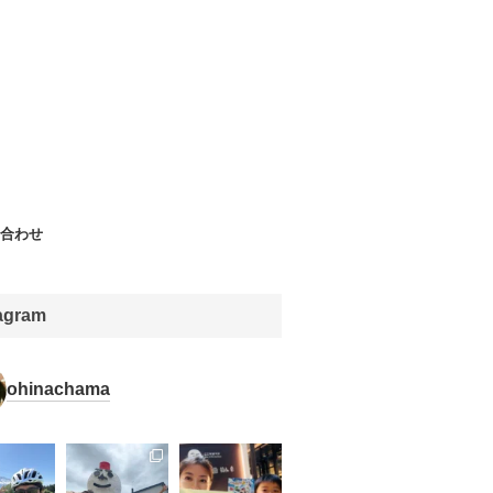
合わせ
tagram
ohinachama