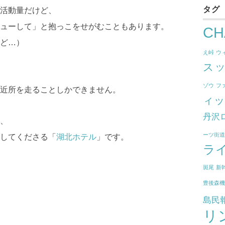
タグ
活動量だけど、
ューして」と抱っこをせがむこともあります。
CH
ど…）
え峠
ウ
ス
ツ
ゾウ
フ
近所を走ることしかできません。
ィ
丹沢
、
ーツ街
してくださる「
湖北ホテル
」です。
ラ
斑尾
新
豊後森
島民
リ