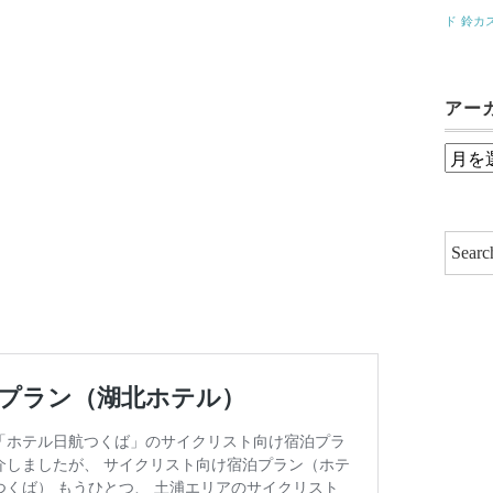
ド
鈴カ
アー
ア
ー
カ
イ
ブ