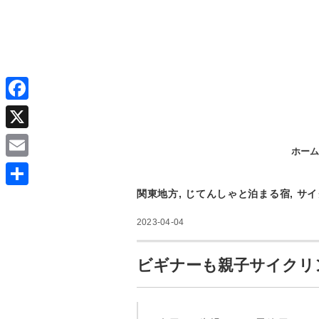
F
a
X
ホーム
c
E
e
m
関東地方
,
じてんしゃと泊まる宿
,
サイ
共
b
a
有
2023-04-04
o
i
o
l
ビギナーも親子サイクリ
k