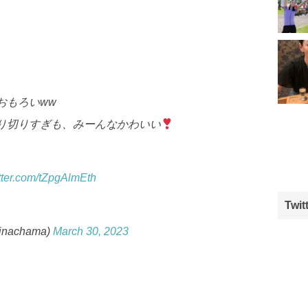
おもろいww
り切りすぎも、みーんなかわいい
itter.com/tZpgAlmEth
Twit
inachama)
March 30, 2023