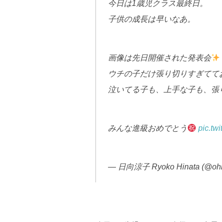
今日は1歳児クラス最終日。
子供の成長は早いなあ。
画像は先日開催された発表会
ウチの子だけ張り切りすぎてて
泣いてる子も、上手な子も、張
みんな進級おめでとう
pic.tw
— 日向涼子 Ryoko Hinata (@oh