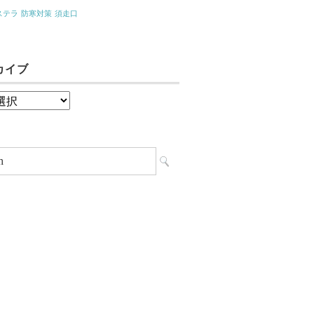
ステラ
防寒対策
須走口
カイブ