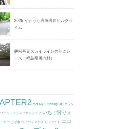
2025 かわうち高塚高原ヒルクラ
イム
磐梯吾妻スカイラインの前にレ
ース（福島県川内村）
APTER2
met
My E-training
UCIグラン
いちご狩り
ドワールドチャンピオンシップ
さ
エコ
クリテ
つくば市
つるつくフェス
らくライド