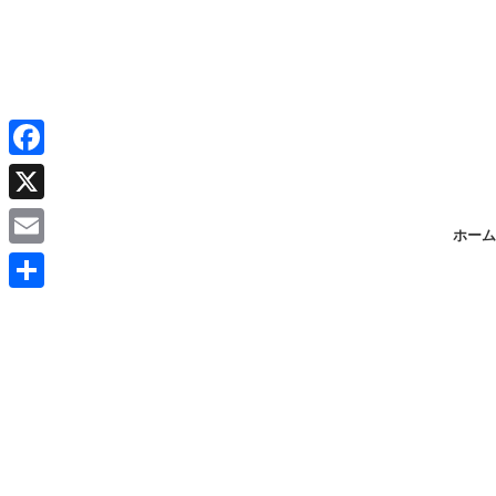
F
a
X
ホーム
c
E
e
m
共
b
a
有
o
i
o
l
k