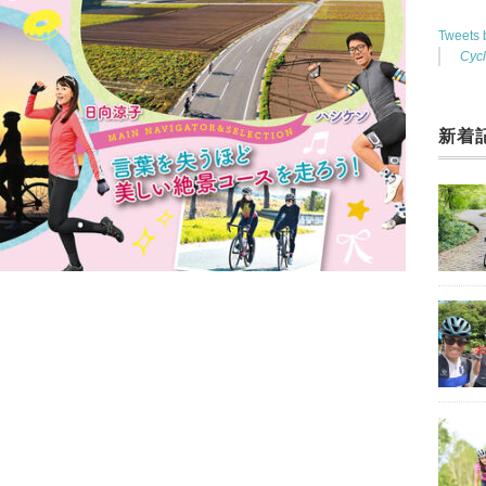
Tweets
Cyc
新着