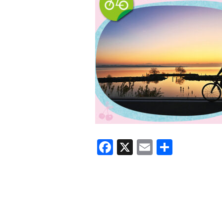
F
X
E
共
a
m
有
c
ail
e
b