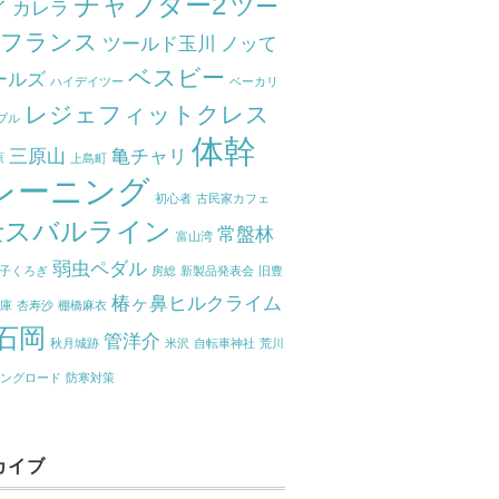
チャプター2
ツー
イ
カレラ
ドフランス
ツールド玉川
ノッて
ベスビー
ールズ
ハイデイツー
ベーカリ
レジェフィットクレス
ブル
体幹
三原山
亀チャリ
原
上島町
レーニング
初心者
古民家カフェ
士スバルライン
常盤林
富山湾
弱虫ペダル
子くろぎ
房総
新製品発表会
旧豊
椿ヶ鼻ヒルクライム
関庫
杏寿沙
棚橋麻衣
石岡
管洋介
秋月城跡
米沢
自転車神社
荒川
リングロード
防寒対策
カイブ