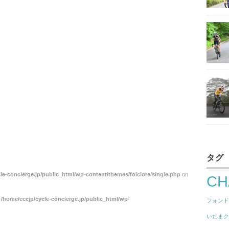
タグ
le-concierge.jp/public_html/wp-content/themes/folclore/single.php
on
CH
n
/home/cccjp/cycle-concierge.jp/public_html/wp-
フォン
いたま