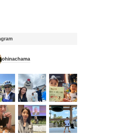
tagram
ohinachama