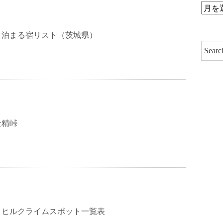
ア
ー
と泊まる宿リスト（茨城県）
カ
イ
ブ
金精峠
】ヒルクライムスポット一覧表