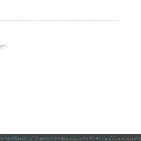
売で
グから本格的なレースまでスポーツバイクを楽しむためのメディア｜サイクルコンシェルジュ
. /
WP T