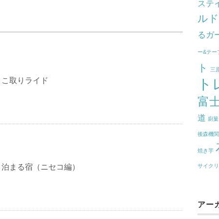
ステ
ル
るガ
ー&テー
ト
三
ト
とこ取りライド
富
道
廚菓
後森機
焼き芋
と泊まる宿（ニセコ編）
サイク
アー