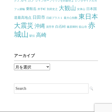
ルイガノ
クス
レインボーブリッジを封鎖せよ
レンタサイクルカ
大観山
乗鞍岳
日本国
フェ嬉輪
井手町
別府史之
女体山
東日本
日田市
道最高地点
日経プラス１
最大心拍数
赤
大震災
沖縄
白石峠
清芳亭
篠原輝利
舘山寺
城山
高崎
駅伝
アーカイブ
ア
ー
カ
イ
ブ