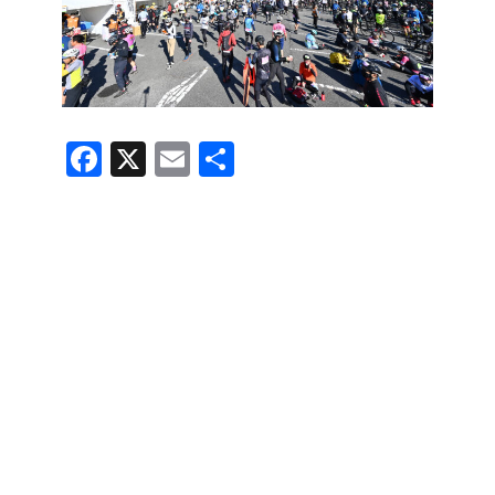
F
X
E
共
a
m
有
c
ail
e
b
o
o
k