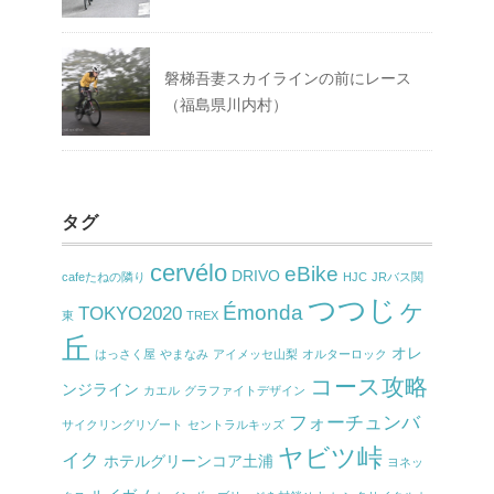
磐梯吾妻スカイラインの前にレース
（福島県川内村）
タグ
cervélo
eBike
DRIVO
cafeたねの隣り
HJC
JRバス関
つつじヶ
Émonda
TOKYO2020
東
TREX
丘
オレ
はっさく屋
やまなみ
アイメッセ山梨
オルターロック
コース攻略
ンジライン
カエル
グラファイトデザイン
フォーチュンバ
サイクリングリゾート
セントラルキッズ
ヤビツ峠
イク
ホテルグリーンコア土浦
ヨネッ