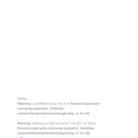
Home
›
Warning
: Undefined array key 0 in
/home/cccjp/cycle-
concierge.jp/public_html/wp-
content/themes/folclore/single.php
on line
65
Warning
: Attempt to read property "cat_ID" on null in
/home/cccjp/cycle-concierge.jp/public_html/wp-
content/themes/folclore/single.php
on line
65
›
09