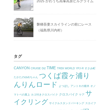
2025 かわうち高塚高原ヒルクライム
磐梯吾妻スカイラインの前にレース
（福島県川内村）
タグ
TIME
CANYON
CRUISE
Di2
TREK WORLD
YPJ-R
すさみ町
つくば霞ヶ浦り
たかたのゆめちゃん
んりんロード
よつぼし
アントキの猪木
オノ
サ
クロスバイク
マトペの屋上
カゴ付きクロスバイク
ケア
イクリング
サイクルスタンドパーキング
スカイフ