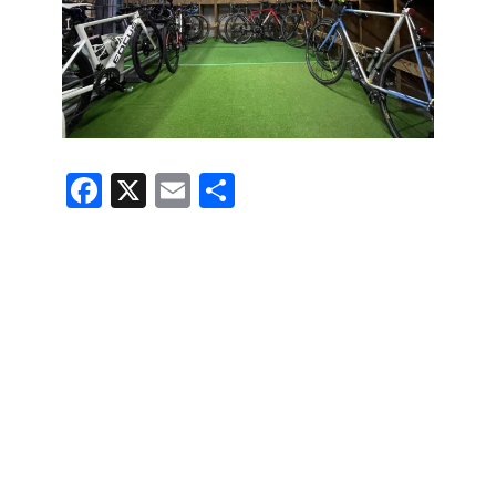
F
X
E
共
a
m
有
c
ail
e
b
o
o
k