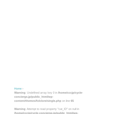
Home
›
Warning
: Undefined array key 0 in
/home/cccjp/cycle-
concierge.jp/public_html/wp-
content/themes/folclore/single.php
on line
65
Warning
: Attempt to read property "cat_ID" on null in
/home/cccjp/cycle-concierge.jp/public_html/wp-