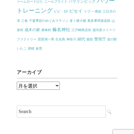
パワー
パラリンピック
ァームロードひた
ニールプライド
トレーニング
ピセイ
ビビ・SX
リブ
一青妙
三日月の
滝
三春
千葉季節のめぐみマラソン
多々羅大橋
奥多摩周遊道路
山
榛名神社
成木の家
形村
東峰村
江戸崎商店街
湯河原スイーツ
絹代
警視庁
ファクトリー
琵琶湖一周
生名島
神奈川
腹筋
道の駅
いたこ
雨晴
食育
アーカイブ
ア
ー
カ
イ
ブ