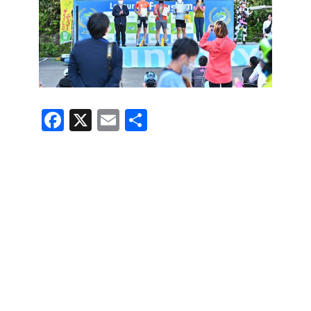
F
X
E
共
a
m
有
c
ail
e
b
o
o
k