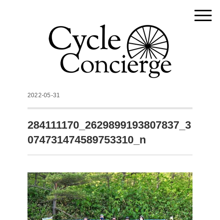
2022-05-31
284111170_2629899193807837_3
074731474589753310_n