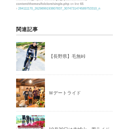
content/themes/folclore/single.php
on line
65
›
284111170_2629899193807837_3074731474589753310_n
関連記事
【長野県】毛無峠
Ｗデートライド