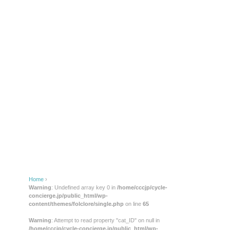
Home
›
Warning
: Undefined array key 0 in
/home/cccjp/cycle-
concierge.jp/public_html/wp-
content/themes/folclore/single.php
on line
65
Warning
: Attempt to read property "cat_ID" on null in
/home/cccjp/cycle-concierge.jp/public_html/wp-