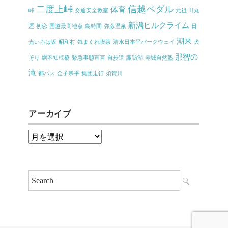
二度上峠
信越ペダル
体育
峠
交通安全教室
元祖 田丸
新潟ヒルクライム
屋
初恋
国道最高地点
島時間
弥彦温泉
日
潮来
光いろは坂
昭和村
気まぐれ喫茶
清水日本平パークウェイ
犬
那智の
ぞり
綱不知桟橋
緊急事態宣言
自歩道
諏訪湖
赤城自然塾
滝
都バス
金子宗平
集団走行
須賀川
アーカイブ
ア
ー
カ
イ
ブ