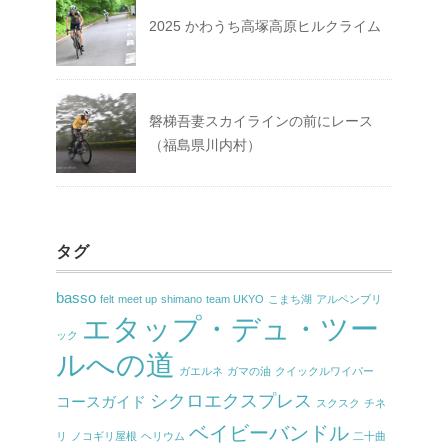
2025 かわうち高塚高原ヒルクライム
磐梯吾妻スカイラインの前にレース
（福島県川内村）
タグ
basso
felt
meet up
shimano
team UKYO
こまち湖
アルペンブリ
エタップ・デュ・ツー
ック
ルへの道
ガエルネ
ガマの油
クイックルワイパー
シクロエクスプレス
コースガイド
スクスク
チネ
ベイビーバンドル
リ
ノコギリ屋根
ヘリウム
二十曲