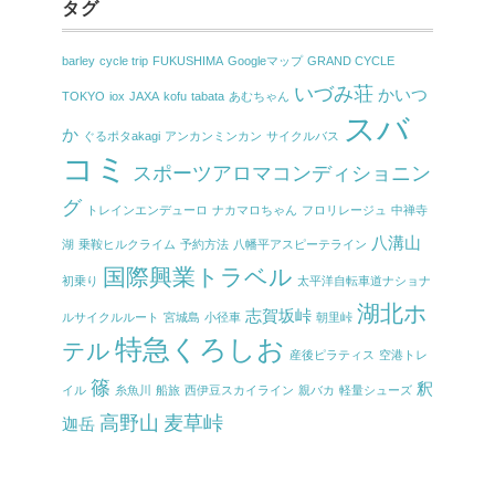
タグ
barley
cycle trip
FUKUSHIMA
Googleマップ
GRAND CYCLE
いづみ荘
かいつ
TOKYO
iox
JAXA
kofu
tabata
あむちゃん
スバ
か
ぐるポタakagi
アンカンミンカン
サイクルバス
コミ
スポーツアロマコンディショニン
グ
トレインエンデューロ
ナカマロちゃん
フロリレージュ
中禅寺
八溝山
湖
乗鞍ヒルクライム
予約方法
八幡平アスピーテライン
国際興業トラベル
初乗り
太平洋自転車道ナショナ
湖北ホ
志賀坂峠
ルサイクルルート
宮城島
小径車
朝里峠
特急くろしお
テル
産後ピラティス
空港トレ
篠
釈
イル
糸魚川
船旅
西伊豆スカイライン
親バカ
軽量シューズ
高野山
麦草峠
迦岳