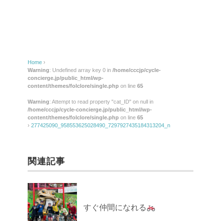
Home
›
Warning
: Undefined array key 0 in
/home/cccjp/cycle-
concierge.jp/public_html/wp-
content/themes/folclore/single.php
on line
65
Warning
: Attempt to read property "cat_ID" on null in
/home/cccjp/cycle-concierge.jp/public_html/wp-
content/themes/folclore/single.php
on line
65
›
277425090_958553625028490_7297927435184313204_n
関連記事
すぐ仲間になれる