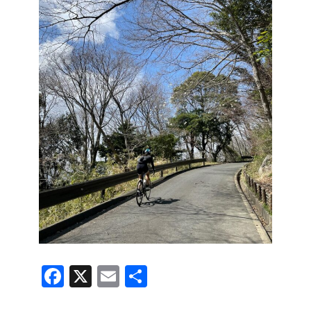
F
X
E
共
a
m
有