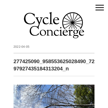
2022-04-05
277425090_958553625028490_72
97927435184313204_n