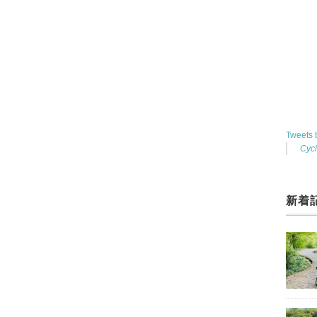
Tweets
Cyc
新着