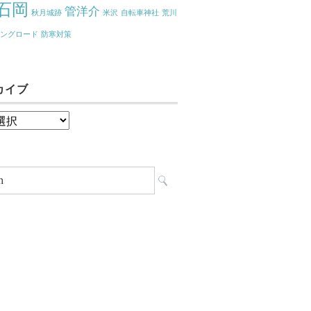
石岡
管洋介
秋月城跡
米沢
自転車神社
荒川
リングロード
防寒対策
カイブ