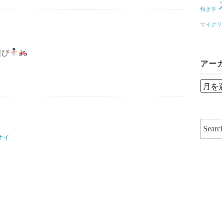
焼き芋
サイク
遊び
アー
ア
ー
カ
イ
サイ
ブ
）