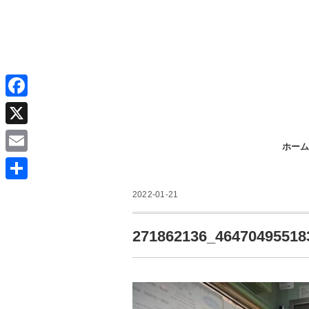
F
a
X
ホーム
c
E
e
m
共
b
2022-01-21
a
有
o
i
271862136_46470495518
o
l
k