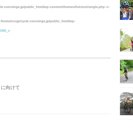
le-concierge.jp/public_html/wp-content/themes/folclore/single.php
on
n
/home/cccjp/cycle-concierge.jp/public_html/wp-
2085_n
クに向けて