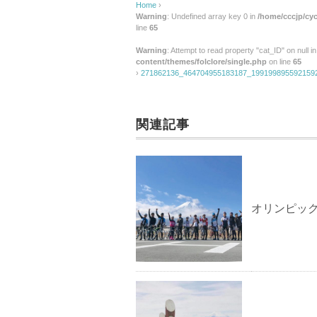
Home
›
Warning
: Undefined array key 0 in
/home/cccjp/cyc
line
65
Warning
: Attempt to read property "cat_ID" on null i
content/themes/folclore/single.php
on line
65
›
271862136_464704955183187_199199895592159
関連記事
オリンピッ