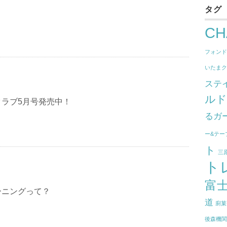
タグ
CH
フォン
いたま
ステ
ル
クラブ5月号発売中！
るガ
ー&テー
ト
三
ト
富
ーニングって？
道
廚菓
後森機