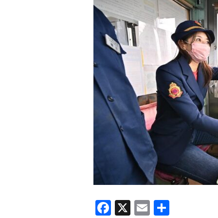
F
X
E
共