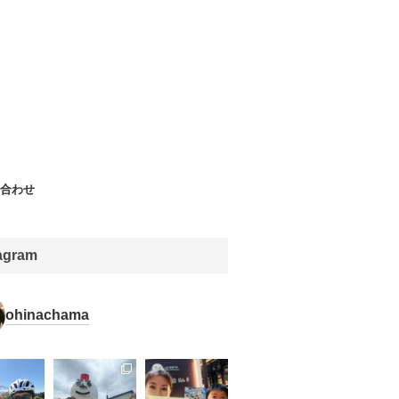
合わせ
tagram
ohinachama