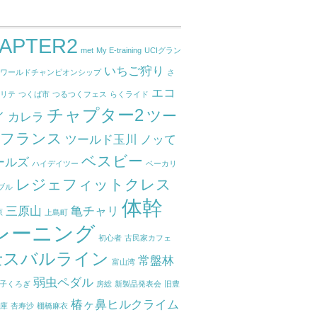
APTER2
met
My E-training
UCIグラン
いちご狩り
ドワールドチャンピオンシップ
さ
エコ
クリテ
つくば市
つるつくフェス
らくライド
チャプター2
ツー
イ
カレラ
ドフランス
ツールド玉川
ノッて
ベスビー
ールズ
ハイデイツー
ベーカリ
レジェフィットクレス
ブル
体幹
三原山
亀チャリ
原
上島町
レーニング
初心者
古民家カフェ
士スバルライン
常盤林
富山湾
弱虫ペダル
子くろぎ
房総
新製品発表会
旧豊
椿ヶ鼻ヒルクライム
関庫
杏寿沙
棚橋麻衣