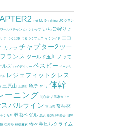
APTER2
met
My E-training
UCIグラン
いちご狩り
ドワールドチャンピオンシップ
さ
エコ
クリテ
つくば市
つるつくフェス
らくライド
チャプター2
ツー
イ
カレラ
ドフランス
ツールド玉川
ノッて
ベスビー
ールズ
ハイデイツー
ベーカリ
レジェフィットクレス
ブル
体幹
三原山
亀チャリ
原
上島町
レーニング
初心者
古民家カフェ
士スバルライン
常盤林
富山湾
弱虫ペダル
子くろぎ
房総
新製品発表会
旧豊
椿ヶ鼻ヒルクライム
関庫
杏寿沙
棚橋麻衣