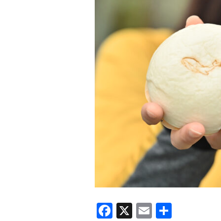
F
X
E
共