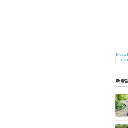
Tweets
Cyc
新着