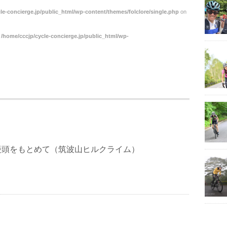
le-concierge.jp/public_html/wp-content/themes/folclore/single.php
on
n
/home/cccjp/cycle-concierge.jp/public_html/wp-
饅頭をもとめて（筑波山ヒルクライム）