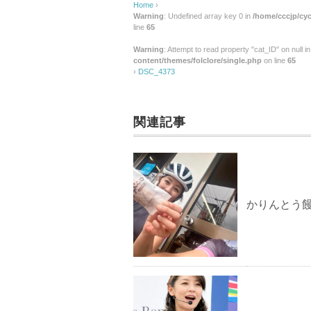
Home
›
Warning
: Undefined array key 0 in
/home/cccjp/cyc
line
65
Warning
: Attempt to read property "cat_ID" on null i
content/themes/folclore/single.php
on line
65
›
DSC_4373
関連記事
かりんとう