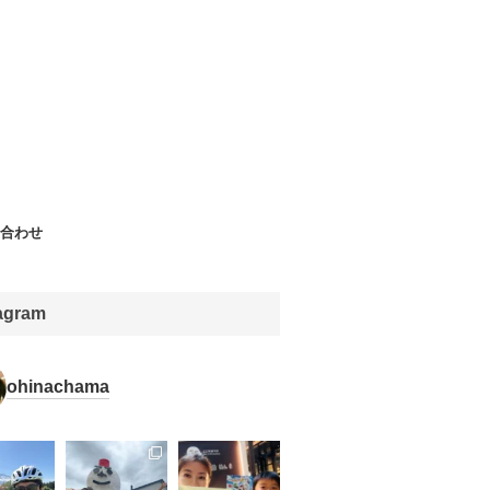
合わせ
tagram
ohinachama