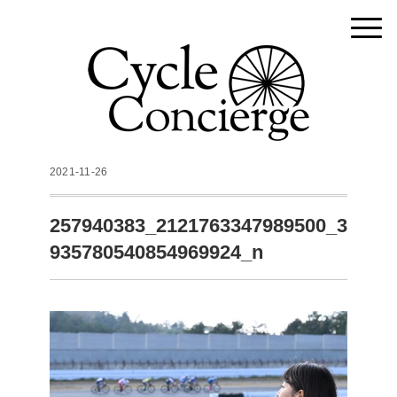
2021-11-26
257940383_2121763347989500_3
935780540854969924_n