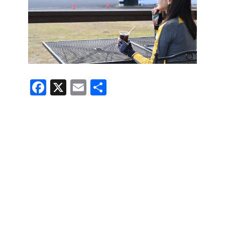
F
X
E
共
a
m
有
c
ail
e
b
o
o
k