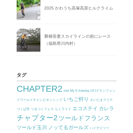
2025 かわうち高塚高原ヒルクライム
磐梯吾妻スカイラインの前にレース
（福島県川内村）
タグ
CHAPTER2
met
My E-training
UCIグランフォン
いちご狩り
ドワールドチャンピオンシップ
さいたまクリテ
エコステイ
カレラ
つくば市
つるつくフェス
らくライド
チャプター2
ツールドフランス
ツールド玉川
ノッてるガールズ
ハイデイツー