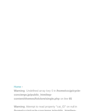
Home
›
Warning
: Undefined array key 0 in
/home/cccjp/cycle-
concierge.jp/public_html/wp-
content/themes/folclore/single.php
on line
65
Warning
: Attempt to read property "cat_ID" on null in
/home/cccjp/cycle-concierge.jp/public_html/wp-