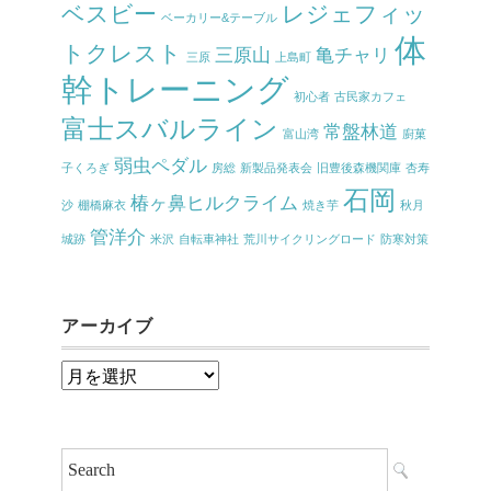
ベスビー
レジェフィッ
ベーカリー&テーブル
体
トクレスト
三原山
亀チャリ
三原
上島町
幹トレーニング
初心者
古民家カフェ
富士スバルライン
常盤林道
富山湾
廚菓
弱虫ペダル
子くろぎ
房総
新製品発表会
旧豊後森機関庫
杏寿
石岡
椿ヶ鼻ヒルクライム
沙
棚橋麻衣
焼き芋
秋月
管洋介
城跡
米沢
自転車神社
荒川サイクリングロード
防寒対策
アーカイブ
ア
ー
カ
イ