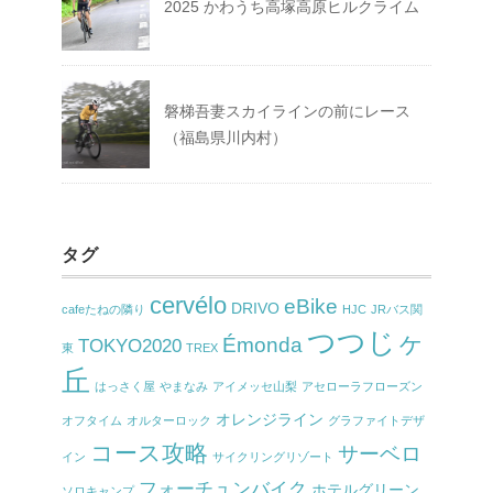
2025 かわうち高塚高原ヒルクライム
磐梯吾妻スカイラインの前にレース
（福島県川内村）
タグ
cervélo
eBike
DRIVO
cafeたねの隣り
HJC
JRバス関
つつじヶ
Émonda
TOKYO2020
東
TREX
丘
はっさく屋
やまなみ
アイメッセ山梨
アセローラフローズン
オレンジライン
オフタイム
オルターロック
グラファイトデザ
コース攻略
サーベロ
イン
サイクリングリゾート
フォーチュンバイク
ホテルグリーン
ソロキャンプ