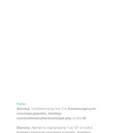
Home
›
Warning
: Undefined array key 0 in
/home/cccjp/cycle-
concierge.jp/public_html/wp-
content/themes/folclore/single.php
on line
65
Warning
: Attempt to read property "cat_ID" on null in
/home/cccjp/cycle-concierge.jp/public_html/wp-