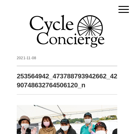
2021-11-08
253564942_473788793942662_42
90748632764506120_n