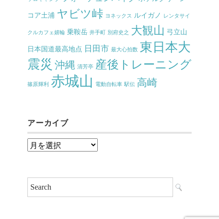
ヤビツ峠
コア土浦
ルイガノ
ヨネックス
レンタサイ
大観山
乗鞍岳
弓立山
クルカフェ嬉輪
井手町
別府史之
東日本大
日田市
日本国道最高地点
最大心拍数
震災
産後トレーニング
沖縄
清芳亭
赤城山
高崎
篠原輝利
電動自転車
駅伝
アーカイブ
ア
ー
カ
イ
ブ