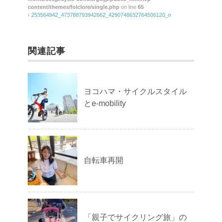
content/themes/folclore/single.php
on line
65
›
253564942_473788793942662_4290748632764506120_n
関連記事
ヨコハマ・サイクルスタイル
とe-mobility
自転車再開
「親子でサイクリング旅」の