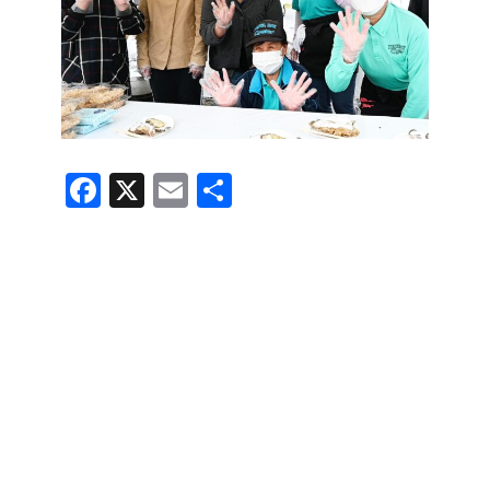
F
X
E
共
a
m
有
c
ail
e
b
o
o
k