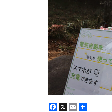
F
X
E
共