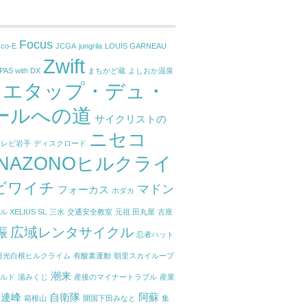
Focus
cco-E
JCGA
jungrila
LOUIS GARNEAU
Zwift
PAS with DX
まちかど蔵
よしおか温泉
エタップ・デュ・
ゴ
ールへの道
サイクリストの
ニセコ
テレビ岩手
ディスクロード
ANAZONOヒルクライ
ビワイチ
マドン
フォーカス
ホダカ
 XELIUS SL
三水
交通安全教室
元祖 田丸屋
古座
娠
広域レンタサイクル
忍者ハット
日光白根ヒルクライム
有酸素運動
朝里スカイループ
潮来
ールド
湯みくじ
産後のマイナートラブル
産業
山連峰
自衛隊
阿蘇
箱根山
開国下田みなと
集