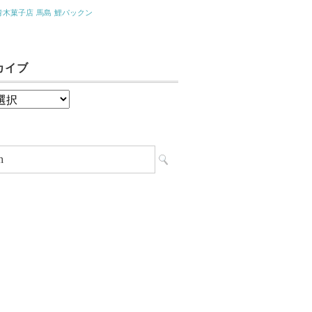
青木菓子店
馬島
鯉パックン
カイブ