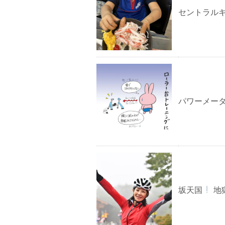
セントラル
パワーメー
坂天国
地