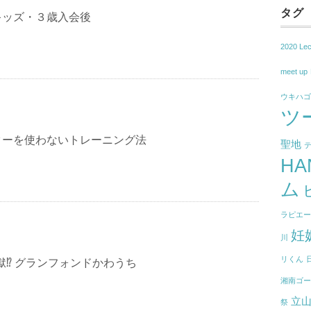
タグ
キッズ・３歳入会後
2020 Le
meet up
ウキハ
ツ
ターを使わないトレーニング法
聖地
H
ム
ラピエール
妊
川
リくん
獄⁉ グランフォンドかわうち
湘南ゴ
立
祭