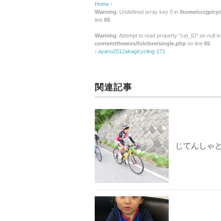
Home
›
Warning
: Undefined array key 0 in
/home/cccjp/cyc
line
65
Warning
: Attempt to read property "cat_ID" on null i
content/themes/folclore/single.php
on line
65
›
ayano2012akagicycling-171
関連記事
じてんしゃ