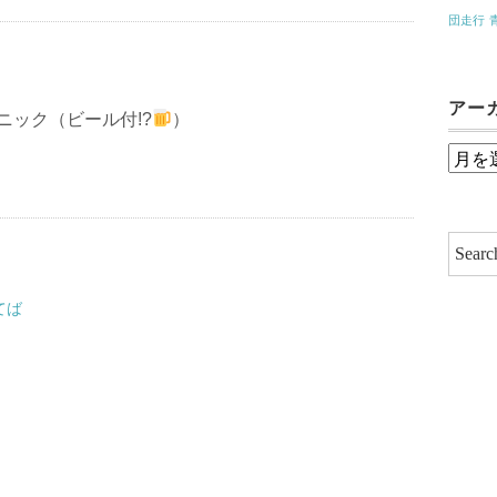
団走行
アー
ニック（ビール付!?
）
ア
ー
カ
イ
ブ
てば