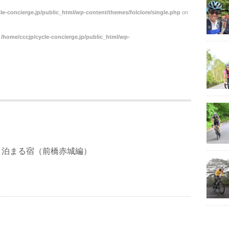
le-concierge.jp/public_html/wp-content/themes/folclore/single.php
on
n
/home/cccjp/cycle-concierge.jp/public_html/wp-
と泊まる宿（前橋赤城編）