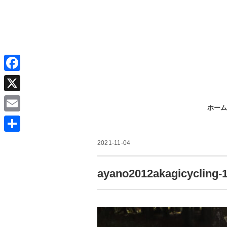
F
a
X
ホーム
c
E
e
m
共
b
2021-11-04
a
有
o
i
ayano2012akagicycling-
o
l
k