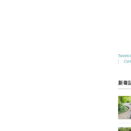
Tweets
Cyc
新着