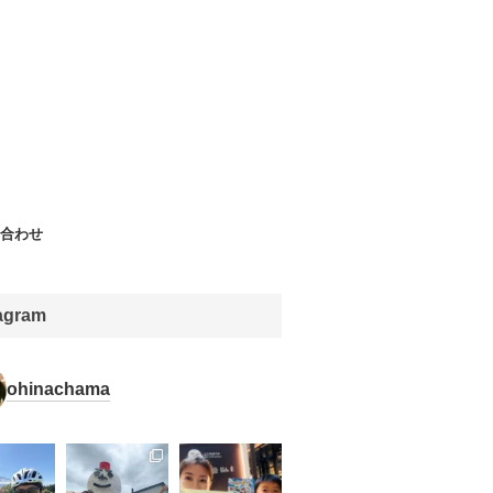
合わせ
tagram
ohinachama