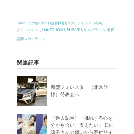
Home
›
その他
›
第２戦は磐梯吾妻スカイラインHC（福島）
タグ:
スバコミ
,
Link TOHOKU
,
SUBARU
,
ヒルクライム
,
磐梯
吾妻スカイライン
関連記事
新型フォレスター（北米仕
様）発表会へ
（過去記事）「挑戦する心を
分かち合い、支えたい」 日向
涼子さんの願いから寄付サイ