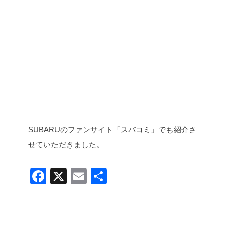
SUBARUのファンサイト「スバコミ」でも紹介さ
せていただきました。
F
X
E
共
a
m
有
c
ail
e