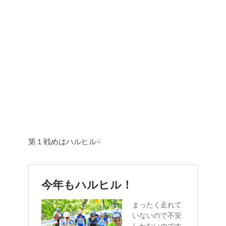
第１戦めはハルヒル☟