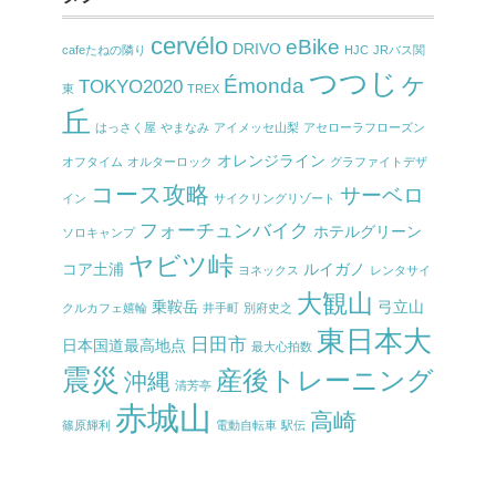
cervélo
eBike
DRIVO
cafeたねの隣り
HJC
JRバス関
つつじヶ
Émonda
TOKYO2020
東
TREX
丘
はっさく屋
やまなみ
アイメッセ山梨
アセローラフローズン
オレンジライン
オフタイム
オルターロック
グラファイトデザ
コース攻略
サーベロ
イン
サイクリングリゾート
フォーチュンバイク
ホテルグリーン
ソロキャンプ
ヤビツ峠
コア土浦
ルイガノ
ヨネックス
レンタサイ
大観山
乗鞍岳
弓立山
クルカフェ嬉輪
井手町
別府史之
東日本大
日田市
日本国道最高地点
最大心拍数
震災
産後トレーニング
沖縄
清芳亭
赤城山
高崎
篠原輝利
電動自転車
駅伝