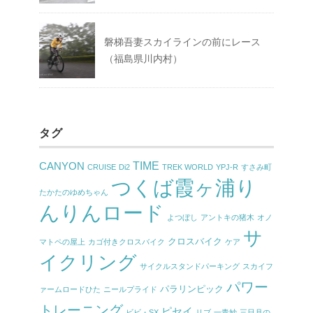
磐梯吾妻スカイラインの前にレース
（福島県川内村）
タグ
TIME
CANYON
CRUISE
Di2
TREK WORLD
YPJ-R
すさみ町
つくば霞ヶ浦り
たかたのゆめちゃん
んりんロード
よつぼし
アントキの猪木
オノ
サ
クロスバイク
マトペの屋上
カゴ付きクロスバイク
ケア
イクリング
サイクルスタンドパーキング
スカイフ
パワー
パラリンピック
ァームロードひた
ニールプライド
トレーニング
ピセイ
ビビ・SX
リブ
一青妙
三日月の