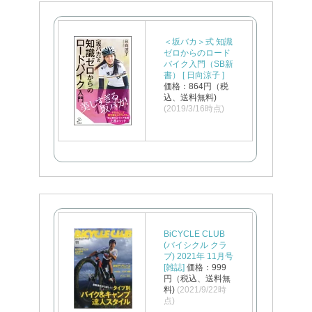
＜坂バカ＞式 知識
ゼロからのロード
バイク入門（SB新
書） [ 日向涼子 ]
価格：864円（税
込、送料無料)
(2019/3/16時点)
BiCYCLE CLUB
(バイシクル クラ
ブ) 2021年 11月号
[雑誌]
価格：999
円（税込、送料無
料)
(2021/9/22時
点)