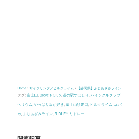
Home
›
サイクリング／ヒルクライム
›
【静岡県】ふじあざみライン
タグ:
富士山
,
Bicycle Club
,
道の駅すばしり
,
バイシクルクラブ
,
ヘリウム
,
やっぱり坂が好き
,
富士山須走口
,
ヒルクライム
,
坂バ
カ
,
ふじあざみライン
,
RIDLEY
,
リドレー
関連記事