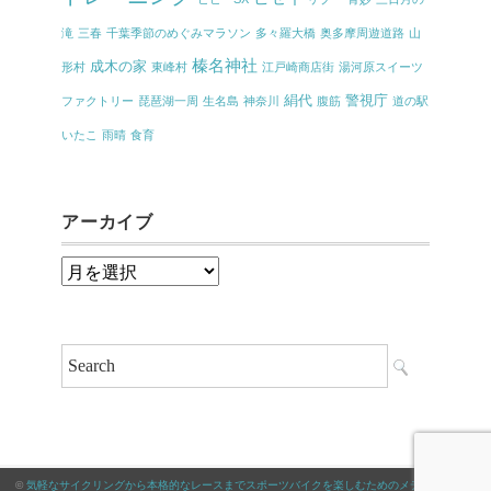
滝
三春
千葉季節のめぐみマラソン
多々羅大橋
奥多摩周遊道路
山
榛名神社
成木の家
形村
東峰村
江戸崎商店街
湯河原スイーツ
絹代
警視庁
ファクトリー
琵琶湖一周
生名島
神奈川
腹筋
道の駅
いたこ
雨晴
食育
アーカイブ
ア
ー
カ
イ
ブ
©
気軽なサイクリングから本格的なレースまでスポーツバイクを楽しむためのメディア｜サイ