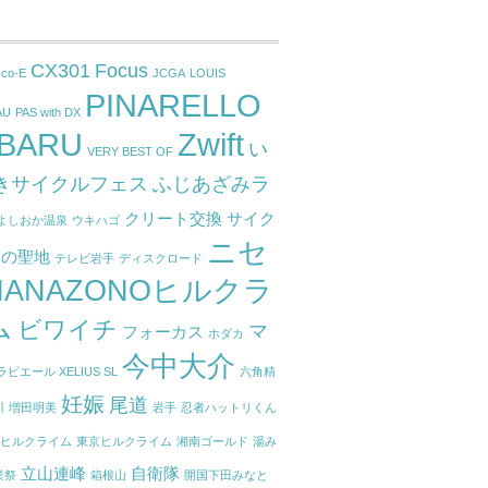
CX301
Focus
cco-E
JCGA
LOUIS
PINARELLO
AU
PAS with DX
BARU
Zwift
い
VERY BEST OF
きサイクルフェス
ふじあざみラ
クリート交換
サイク
よしおか温泉
ウキハゴ
ニセ
トの聖地
テレビ岩手
ディスクロード
HANAZONOヒルクラ
ム
ビワイチ
マ
フォーカス
ホダカ
今中大介
ラピエール XELIUS SL
六角精
妊娠
尾道
川
増田明美
岩手
忍者ハットリくん
根ヒルクライム
東京ヒルクライム
湘南ゴールド
湯み
立山連峰
自衛隊
業祭
箱根山
開国下田みなと