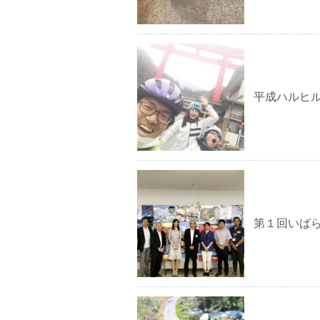
平成ハルヒ
第１回いば