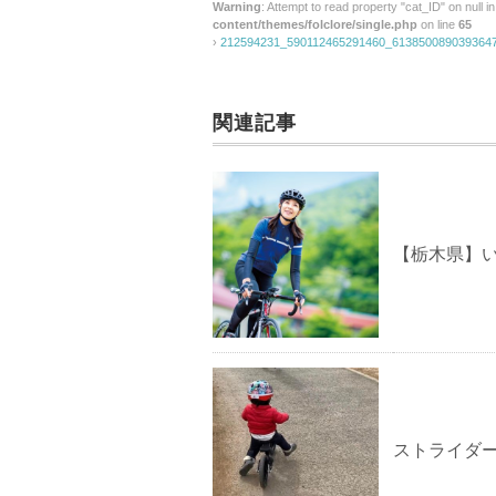
Warning
: Attempt to read property "cat_ID" on null i
content/themes/folclore/single.php
on line
65
›
212594231_590112465291460_613850089039364
関連記事
【栃木県】
ストライダ