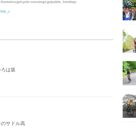
n
/home/cccjp/cycle-concierge.jp/public_html/wp-
7896_n
いろは坂
ーのサドル高