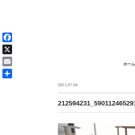
F
a
X
ホーム
c
E
e
m
共
b
2021-07-04
a
有
o
i
212594231_59011246529
o
l
k