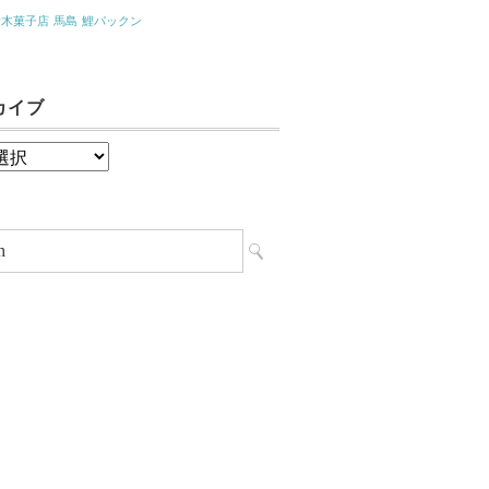
青木菓子店
馬島
鯉パックン
カイブ