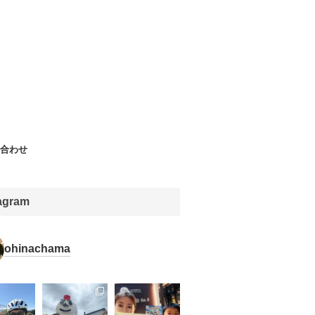
合わせ
tagram
ohinachama