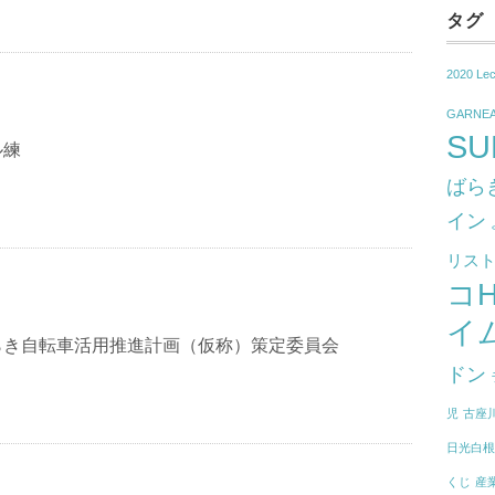
タグ
2020 Le
GARNE
SU
ル練
ばら
イン
リス
コ
イ
らき自転車活用推進計画（仮称）策定委員会
ドン
児
古座
日光白
くじ
産