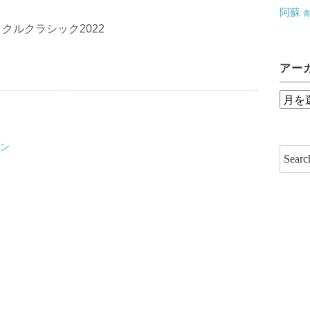
阿蘇
クルクラシック2022
アー
ア
ー
カ
イン
イ
ブ