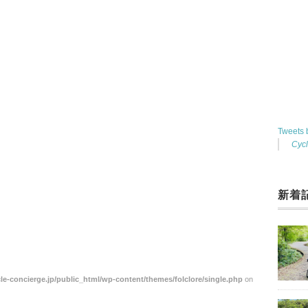
Tweets
Cyc
新着
le-concierge.jp/public_html/wp-content/themes/folclore/single.php
on