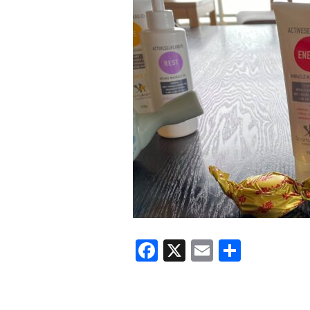
F
X
E
共
a
m
有
c
ail