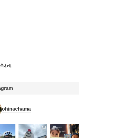
合わせ
tagram
ohinachama