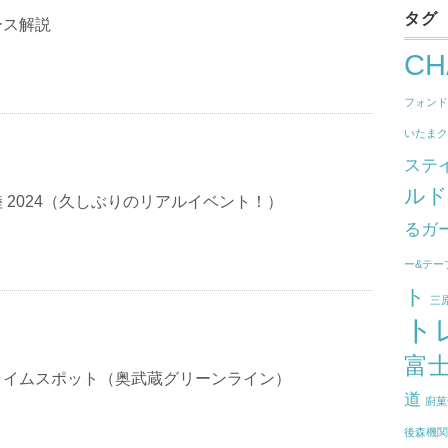
タグ
ース解説
CH
フォン
いたま
ステ
ル
 2024（久しぶりのリアルイベント！）
るガ
ー&テー
ト
三
ト
富
ライムスポット（奥武蔵グリーンライン）
道
廚菓
後森機