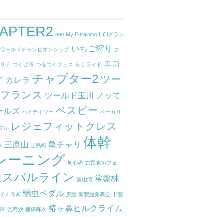
APTER2
met
My E-training
UCIグラン
いちご狩り
ドワールドチャンピオンシップ
さ
エコ
クリテ
つくば市
つるつくフェス
らくライド
チャプター2
ツー
イ
カレラ
ドフランス
ツールド玉川
ノッて
ベスビー
ールズ
ハイデイツー
ベーカリ
レジェフィットクレス
ブル
体幹
三原山
亀チャリ
原
上島町
レーニング
初心者
古民家カフェ
士スバルライン
常盤林
富山湾
弱虫ペダル
子くろぎ
房総
新製品発表会
旧豊
椿ヶ鼻ヒルクライム
関庫
杏寿沙
棚橋麻衣