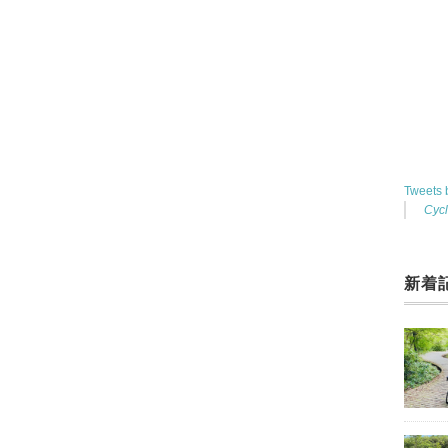
Tweets
Cyc
新着