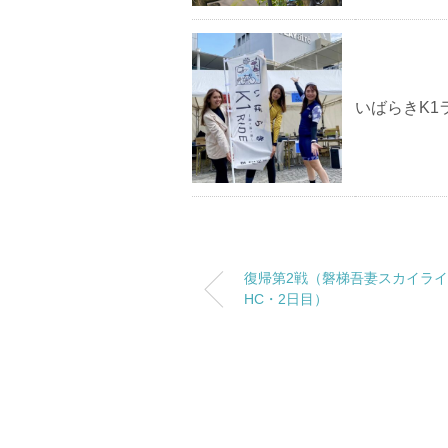
いばらきK1
復帰第2戦（磐梯吾妻スカイラ
HC・2日目）