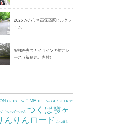
2025 かわうち高塚高原ヒルクラ
イム
磐梯吾妻スカイラインの前にレ
ース（福島県川内村）
TIME
ON
CRUISE
Di2
TREK WORLD
YPJ-R
す
つくば霞ヶ
たかたのゆめちゃん
りんりんロード
よつぼし