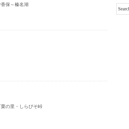
カ
伊香保～榛名湖
イ
ブ
下栗の里・しらびそ峠