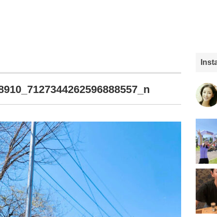
Ins
8910_7127344262596888557_n