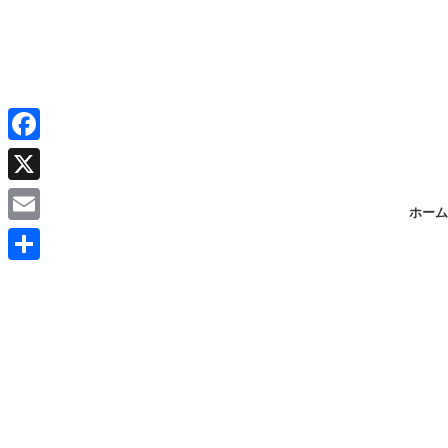
F
a
X
ホーム
c
E
e
m
共
b
a
有
o
i
o
l
k