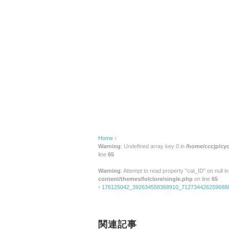
k
Home
›
Warning
: Undefined array key 0 in
/home/cccjp/cyc
line
65
Warning
: Attempt to read property "cat_ID" on null i
content/themes/folclore/single.php
on line
65
›
176125042_392634558368910_712734426259688
関連記事