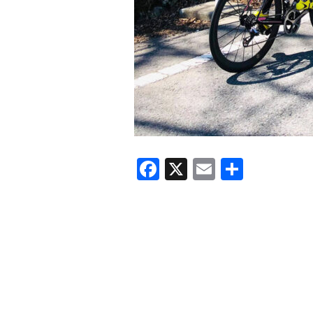
F
X
E
共
a
m
有
c
ail
e
b
o
o