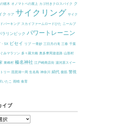
ク
キの猪木
オノマトペの屋上
カゴ付きクロスバイク
サイクリング
イク
ケア
サイク
ンドパーキング
スカイファームロードひた
ニールプ
パワートレーニン
パラリンピック
ピセイ
・SX
リブ
一青妙
三日月の滝
三春
千葉
めぐみマラソン
多々羅大橋
奥多摩周遊道路
山形村
榛名神社
家
東峰村
江戸崎商店街
湯河原スイー
絹代
警視
クトリー
琵琶湖一周
生名島
神奈川
腹筋
駅いたこ
雨晴
食育
カイブ