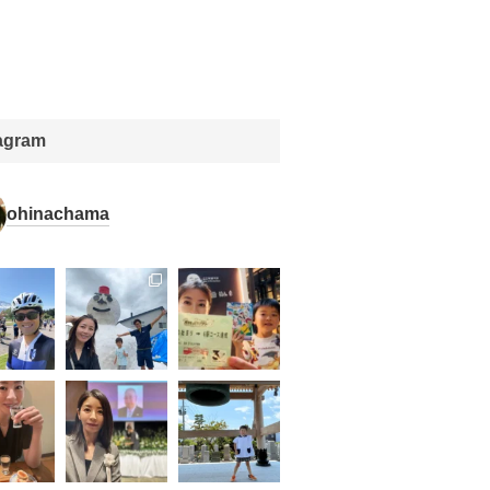
tagram
ohinachama