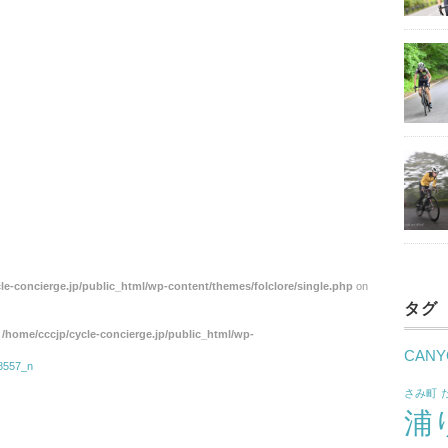
le-concierge.jp/public_html/wp-content/themes/folclore/single.php
on
タグ
n
/home/cccjp/cycle-concierge.jp/public_html/wp-
CANY
8557_n
さみ町
浦