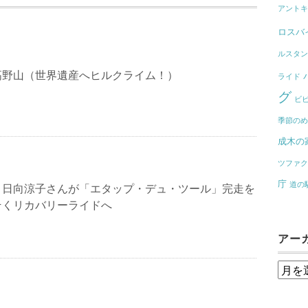
アント
ロスバ
ルスタ
高野山（世界遺産へヒルクライム！）
ライド
グ
ビビ
季節の
成木の
ツファ
庁
道の
）日向涼子さんが「エタップ・デュ・ツール」完走を
そくリカバリーライドへ
アー
ア
ー