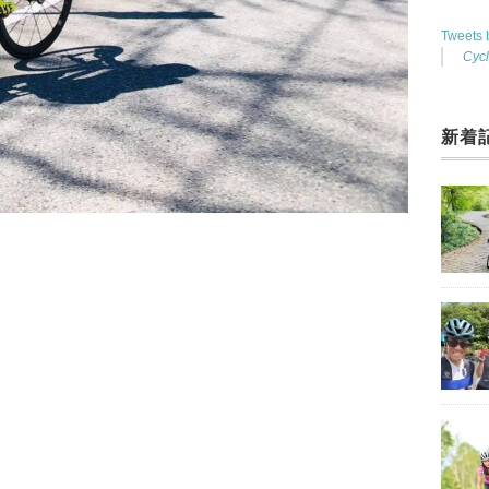
Tweets
Cyc
新着