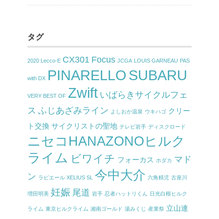
タグ
CX301
Focus
2020 Lecco-E
JCGA
LOUIS GARNEAU
PAS
PINARELLO
SUBARU
with DX
Zwift
いばらきサイクルフェ
VERY BEST OF
ス
ふじあざみライン
クリー
よしおか温泉
ウキハゴ
ト交換
サイクリストの聖地
テレビ岩手
ディスクロード
ニセコHANAZONOヒルク
ライム
ビワイチ
マド
フォーカス
ホダカ
今中大介
ン
ラピエール XELIUS SL
六角精児
古座川
妊娠
尾道
増田明美
岩手
忍者ハットリくん
日光白根ヒルク
立山連
ライム
東京ヒルクライム
湘南ゴールド
湯みくじ
産業祭