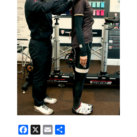
F
X
E
共