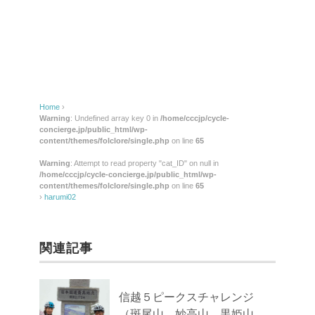
Home
›
Warning
: Undefined array key 0 in
/home/cccjp/cycle-
concierge.jp/public_html/wp-
content/themes/folclore/single.php
on line
65
Warning
: Attempt to read property "cat_ID" on null in
/home/cccjp/cycle-concierge.jp/public_html/wp-
content/themes/folclore/single.php
on line
65
›
harumi02
関連記事
信越５ピークスチャレンジ
（斑尾山、妙高山、黒姫山、