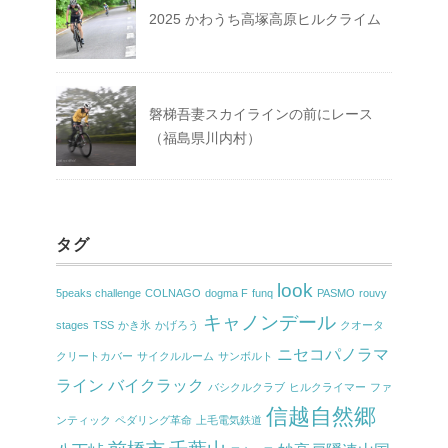
2025 かわうち高塚高原ヒルクライム
磐梯吾妻スカイラインの前にレース
（福島県川内村）
タグ
look
5peaks challenge
COLNAGO
dogma F
funq
PASMO
rouvy
キャノンデール
stages
TSS
かき氷
かげろう
クオータ
ニセコパノラマ
クリートカバー
サイクルルーム
サンボルト
ライン
バイクラック
バシクルクラブ
ヒルクライマー
ファ
信越自然郷
ンティック
ペダリング革命
上毛電気鉄道