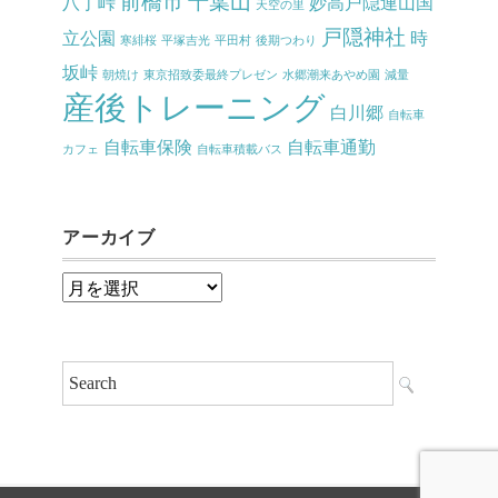
前橋市
千葉山
八丁峠
妙高戸隠連山国
天空の里
戸隠神社
立公園
時
寒緋桜
平塚吉光
平田村
後期つわり
坂峠
朝焼け
東京招致委最終プレゼン
水郷潮来あやめ園
減量
産後トレーニング
白川郷
自転車
自転車保険
自転車通勤
カフェ
自転車積載バス
アーカイブ
ア
ー
カ
イ
ブ