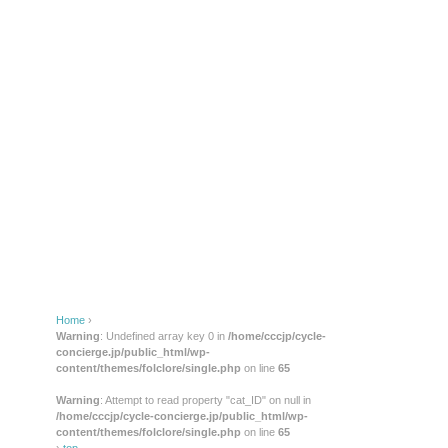
Home
›
Warning
: Undefined array key 0 in
/home/cccjp/cycle-
concierge.jp/public_html/wp-
content/themes/folclore/single.php
on line
65
Warning
: Attempt to read property "cat_ID" on null in
/home/cccjp/cycle-concierge.jp/public_html/wp-
content/themes/folclore/single.php
on line
65
›
top