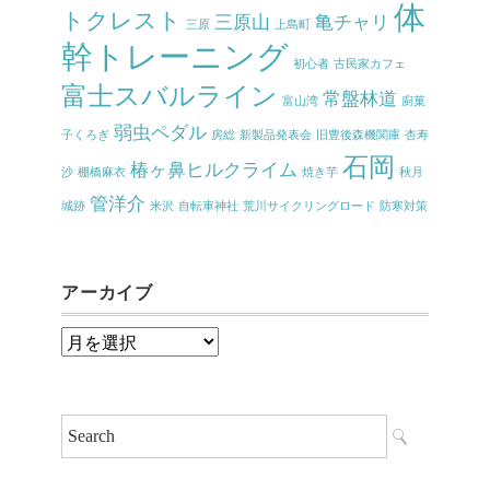
体
トクレスト
三原山
亀チャリ
三原
上島町
幹トレーニング
初心者
古民家カフェ
富士スバルライン
常盤林道
富山湾
廚菓
弱虫ペダル
子くろぎ
房総
新製品発表会
旧豊後森機関庫
杏寿
石岡
椿ヶ鼻ヒルクライム
沙
棚橋麻衣
焼き芋
秋月
管洋介
城跡
米沢
自転車神社
荒川サイクリングロード
防寒対策
アーカイブ
ア
ー
カ
イ
ブ