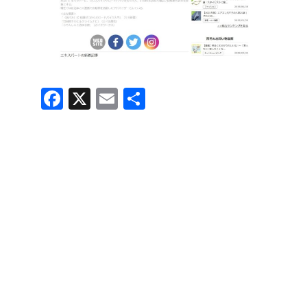
F
X
E
共
a
m
有
c
ail
e
b
o
o
k