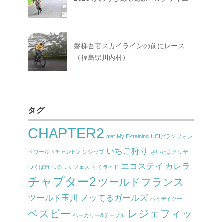
磐梯吾妻スカイラインの前にレース
（福島県川内村）
タグ
CHAPTER2
met
My E-training
UCIグランフォン
いちご狩り
ドワールドチャンピオンシップ
さいたまクリテ
エコステイ
カレラ
つくば市
つるつくフェス
らくライド
チャプター2
ツールドフランス
ツールド玉川
ノッてるガールズ
ハイデイツー
ベスビー
レジェフィッ
ベーカリー&テーブル