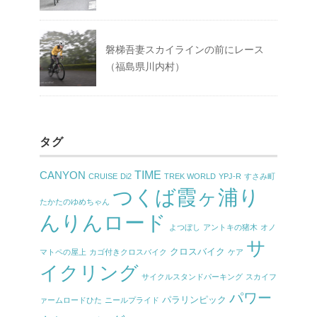
磐梯吾妻スカイラインの前にレース
（福島県川内村）
タグ
TIME
CANYON
CRUISE
Di2
TREK WORLD
YPJ-R
すさみ町
つくば霞ヶ浦り
たかたのゆめちゃん
んりんロード
よつぼし
アントキの猪木
オノ
サ
クロスバイク
マトペの屋上
カゴ付きクロスバイク
ケア
イクリング
サイクルスタンドパーキング
スカイフ
パワー
パラリンピック
ァームロードひた
ニールプライド