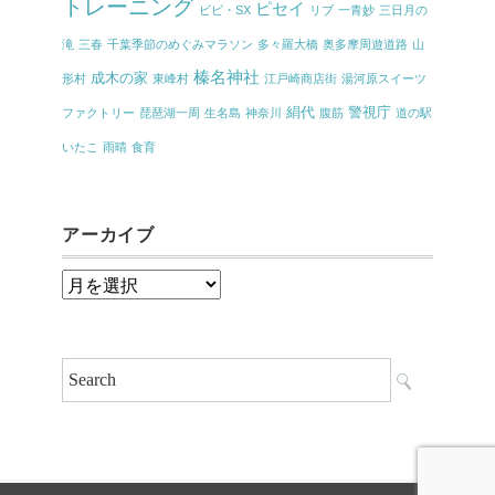
トレーニング
ピセイ
ビビ・SX
リブ
一青妙
三日月の
滝
三春
千葉季節のめぐみマラソン
多々羅大橋
奥多摩周遊道路
山
榛名神社
成木の家
形村
東峰村
江戸崎商店街
湯河原スイーツ
絹代
警視庁
ファクトリー
琵琶湖一周
生名島
神奈川
腹筋
道の駅
いたこ
雨晴
食育
アーカイブ
ア
ー
カ
イ
ブ