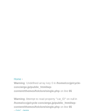
Home
›
Warning
: Undefined array key 0 in
/home/cccjp/cycle-
concierge.jp/public_html/wp-
content/themes/folclore/single.php
on line
65
Warning
: Attempt to read property "cat_ID" on null in
/home/cccjp/cycle-concierge.jp/public_html/wp-
content/themes/folclore/single.php
on line
65
›
DSC_0669