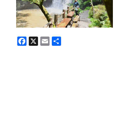
F
X
E
共
a
m
有
c
ail
e
b
o
o
k