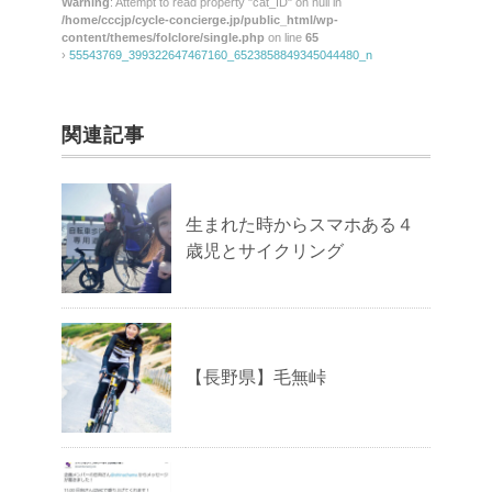
Warning
: Attempt to read property "cat_ID" on null in
/home/cccjp/cycle-concierge.jp/public_html/wp-
content/themes/folclore/single.php
on line
65
›
55543769_399322647467160_6523858849345044480_n
関連記事
生まれた時からスマホある４
歳児とサイクリング
【長野県】毛無峠