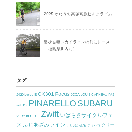
2025 かわうち高塚高原ヒルクライム
磐梯吾妻スカイラインの前にレース
（福島県川内村）
タグ
CX301
Focus
2020 Lecco-E
JCGA
LOUIS GARNEAU
PAS
PINARELLO
SUBARU
with DX
Zwift
いばらきサイクルフェ
VERY BEST OF
ス
ふじあざみライン
クリー
よしおか温泉
ウキハゴ