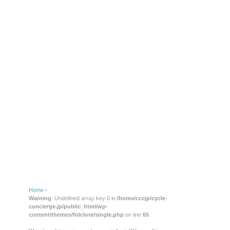
Home
›
Warning
: Undefined array key 0 in
/home/cccjp/cycle-
concierge.jp/public_html/wp-
content/themes/folclore/single.php
on line
65