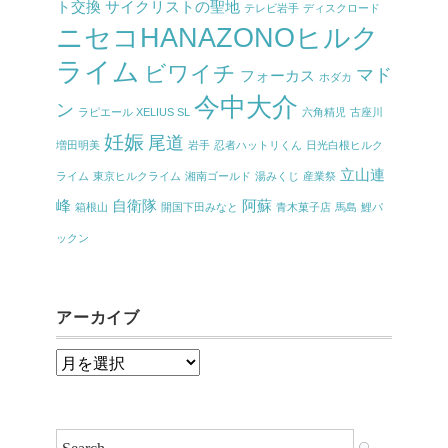
ト交換
サイクリストの聖地
テレビ岩手
ディスクロード
ニセコHANAZONOヒルク
ライム
ビワイチ
マド
フォーカス
ホダカ
今中大介
ン
ラピエール XELIUS SL
六角精児
古座川
妊娠
尾道
増田明美
岩手
忍者ハットリくん
日光白根ヒルク
立山連
ライム
東京ヒルクライム
湘南ゴールド
湯みくじ
産業祭
峰
自衛隊
阿蘇
箱根山
開国下田みなと
青木菓子店
馬島
鯉パ
ックン
アーカイブ
ア
ー
カ