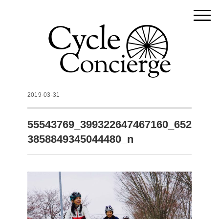
2019-03-31
55543769_399322647467160_652
3858849345044480_n