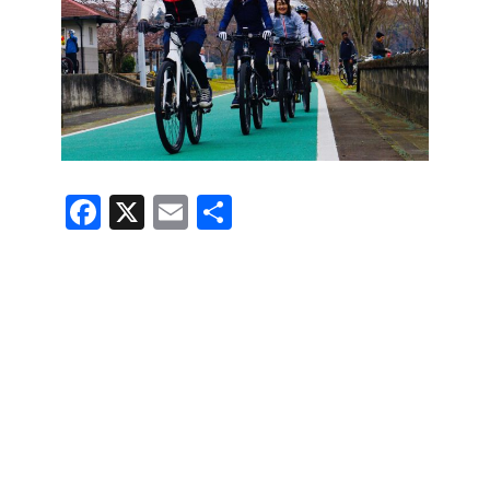
F
X
E
共
a
m
有
c
ail
e
b
o
o
k