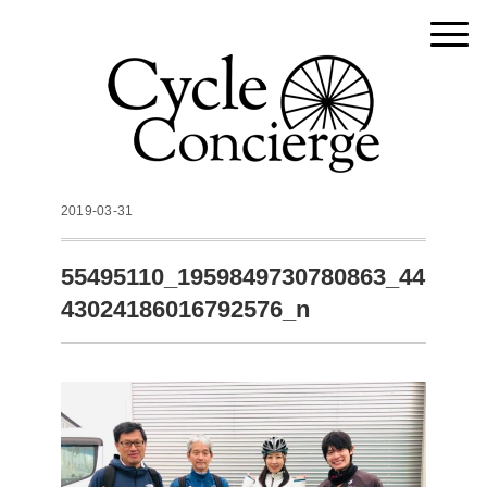
2019-03-31
55495110_1959849730780863_44
43024186016792576_n