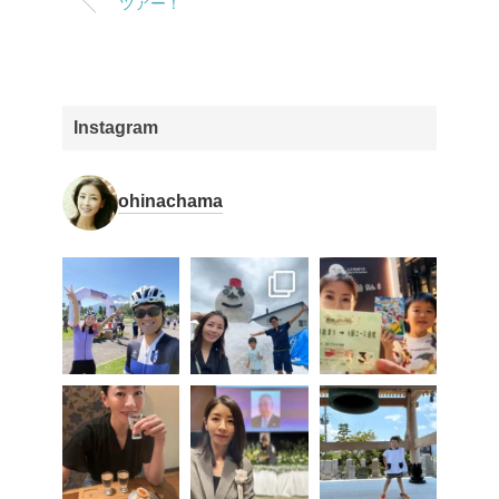
ツアー！
Instagram
ohinachama