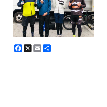
F
X
E
共
a
m
有
c
ail
e
b
o
o
k