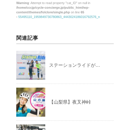
Warning
: Attempt to read property "cat_ID" on null in
/home/cccjp/cycle-concierge.jp/public_html/wp-
content/themes/folclore/single.php
on line
65
›
55495110_1959849730780863_4443024186016792576_n
関連記事
ステーションライドが…
【山梨県】夜叉神峠