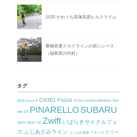
2025 かわうち高塚高原ヒルクライム
磐梯吾妻スカイラインの前にレース
（福島県川内村）
タグ
CX301
Focus
2020 Lecco-E
JCGA
LOUIS GARNEAU
PAS
PINARELLO
SUBARU
with DX
Zwift
いばらきサイクルフェ
VERY BEST OF
ス
ふじあざみライン
クリー
よしおか温泉
ウキハゴ