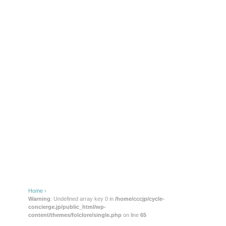
Home
›
Warning
: Undefined array key 0 in
/home/cccjp/cycle-
concierge.jp/public_html/wp-
content/themes/folclore/single.php
on line
65