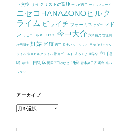
ト交換
サイクリストの聖地
テレビ岩手
ディスクロード
ニセコHANAZONOヒルク
ライム
ビワイチ
マド
フォーカス
ホダカ
今中大介
ン
ラピエール XELIUS SL
六角精児
古座川
妊娠
尾道
増田明美
岩手
忍者ハットリくん
日光白根ヒルク
立山連
ライム
東京ヒルクライム
湘南ゴールド
湯みくじ
産業祭
峰
自衛隊
阿蘇
箱根山
開国下田みなと
青木菓子店
馬島
鯉パ
ックン
アーカイブ
ア
ー
カ