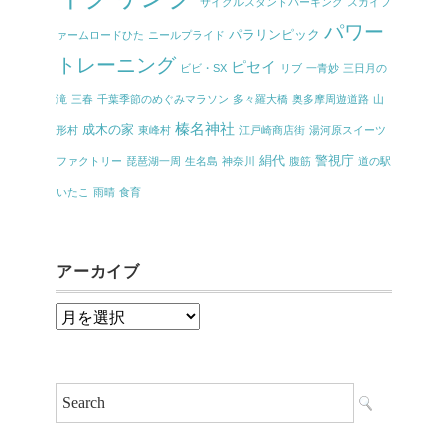
サイクルスタンドパーキング
スカイフ
パワー
パラリンピック
ァームロードひた
ニールプライド
トレーニング
ピセイ
ビビ・SX
リブ
一青妙
三日月の
滝
三春
千葉季節のめぐみマラソン
多々羅大橋
奥多摩周遊道路
山
榛名神社
成木の家
形村
東峰村
江戸崎商店街
湯河原スイーツ
絹代
警視庁
ファクトリー
琵琶湖一周
生名島
神奈川
腹筋
道の駅
いたこ
雨晴
食育
アーカイブ
ア
ー
カ
イ
ブ