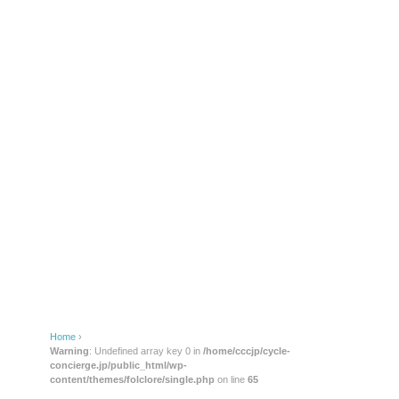
Home
›
Warning
: Undefined array key 0 in
/home/cccjp/cycle-
concierge.jp/public_html/wp-
content/themes/folclore/single.php
on line
65