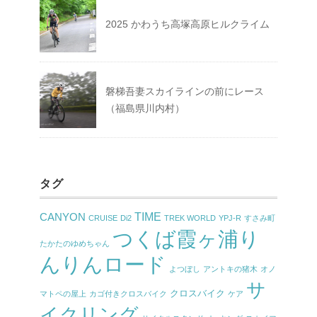
2025 かわうち高塚高原ヒルクライム
磐梯吾妻スカイラインの前にレース
（福島県川内村）
タグ
TIME
CANYON
CRUISE
Di2
TREK WORLD
YPJ-R
すさみ町
つくば霞ヶ浦り
たかたのゆめちゃん
んりんロード
よつぼし
アントキの猪木
オノ
サ
クロスバイク
マトペの屋上
カゴ付きクロスバイク
ケア
イクリング