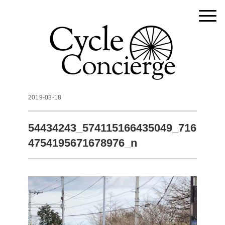
2019-03-18
54434243_574115166435049_716
4754195671678976_n