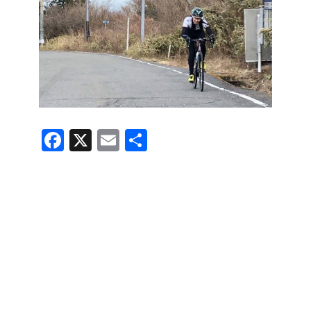
F
X
E
共
a
m
有
c
ail
e
b
o
o
k