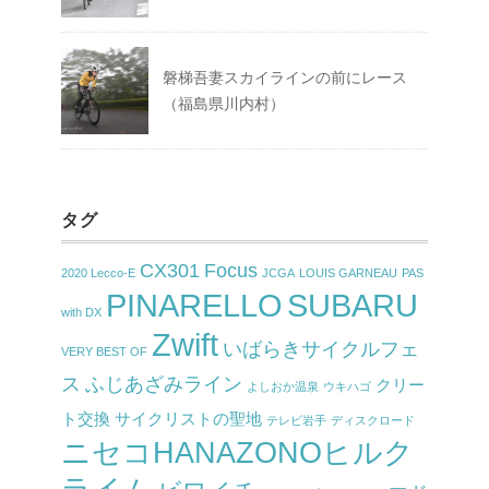
磐梯吾妻スカイラインの前にレース
（福島県川内村）
タグ
CX301
Focus
2020 Lecco-E
JCGA
LOUIS GARNEAU
PAS
PINARELLO
SUBARU
with DX
Zwift
いばらきサイクルフェ
VERY BEST OF
ス
ふじあざみライン
クリー
よしおか温泉
ウキハゴ
ト交換
サイクリストの聖地
テレビ岩手
ディスクロード
ニセコHANAZONOヒルク