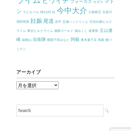
ライム
ビワイチ
マド
フォーカス
ホダカ
今中大介
ン
ラピエール XELIUS SL
六角精児
古座川
妊娠
尾道
増田明美
岩手
忍者ハットリくん
日光白根ヒルク
立山連
ライム
東京ヒルクライム
湘南ゴールド
湯みくじ
産業祭
峰
自衛隊
阿蘇
箱根山
開国下田みなと
青木菓子店
馬島
鯉パ
ックン
アーカイブ
ア
ー
カ
イ
ブ