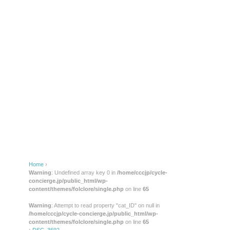
Home
›
Warning
: Undefined array key 0 in
/home/cccjp/cycle-
concierge.jp/public_html/wp-
content/themes/folclore/single.php
on line
65
Warning
: Attempt to read property "cat_ID" on null in
/home/cccjp/cycle-concierge.jp/public_html/wp-
content/themes/folclore/single.php
on line
65
›
DSC_3692