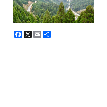
F
X
E
共
a
m
有
c
ail
e
b
o
o
k